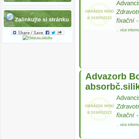
Advanci
Zdravot
Zalinkujte si stránku
fixační
...
více inform
Advazorb Bo
absorbč.sili
Advanci
Zdravot
fixační
...
více inform