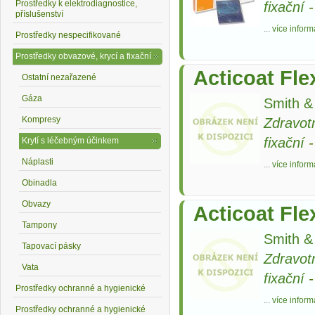
Prostředky k elektrodiagnostice,
fixační
příslušenství
...
více inform
Prostředky nespecifikované
Prostředky obvazové, krycí a fixační
Acticoat Fl
Ostatní nezařazené
Gáza
Smith 
Kompresy
Zdravot
fixační
Krytí s léčebným účinkem
Náplasti
...
více inform
Obinadla
Obvazy
Acticoat Fl
Tampony
Smith 
Tapovací pásky
Zdravot
Vata
fixační
Prostředky ochranné a hygienické
...
více inform
Prostředky ochranné a hygienické