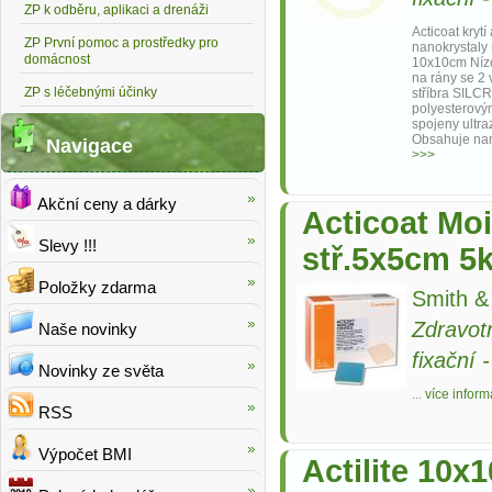
ZP k odběru, aplikaci a drenáži
Acticoat krytí
ZP První pomoc a prostředky pro
nanokrystaly 
domácnost
10x10cm Nízce
na rány se 2 
ZP s léčebnými účinky
stříbra SILC
polyesterovým
spojeny ultra
Obsahuje nan
Navigace
>>>
Akční ceny a dárky
Acticoat Moi
Slevy !!!
stř.5x5cm 5
Položky zdarma
Smith 
Zdravot
Naše novinky
fixační
Novinky ze světa
...
více inform
RSS
Výpočet BMI
Actilite 10x