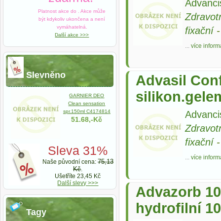
Advanci
Platnost akce do
. Akce může
Zdravot
být kdykoliv ukončena a není
vymáhatelná.
fixační
Další akce >>>
...
více inform
Slevněno
Advasil Con
silikon.gele
GARNIER DEO
Clean sensation
spr.150ml C4174814
Advanci
51.68,-Kč
Zdravot
fixační
Sleva 31%
...
více inform
75,13
Naše původní cena:
Kč
.
Ušetříte 23,45 Kč
Další slevy >>>
Advazorb 10
hydrofilní 1
Tagy