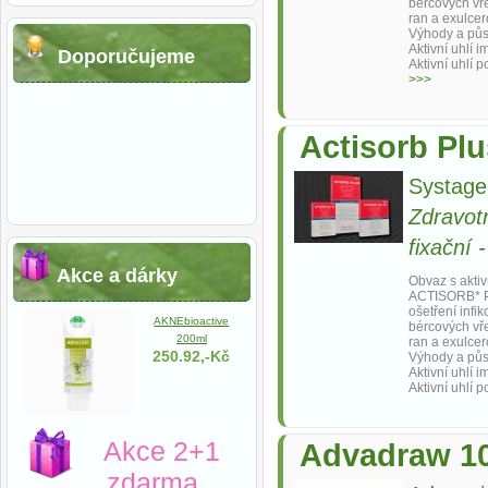
bércových vř
ran a exulce
Výhody a pů
Aktivní uhlí 
Doporučujeme
Aktivní uhlí p
>>>
Actisorb Pl
Systag
Zdravot
fixační
Akce a dárky
Obvaz s aktiv
ACTISORB* PL
ošetření infi
AKNEbioactive
bércových vř
200ml
ran a exulce
250.92,-Kč
Výhody a pů
Aktivní uhlí 
Aktivní uhlí p
Akce 2+1
Advadraw 10
zdarma.