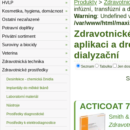
Produkty
>
Zdravotni
HVLP
infúzní, transfúzní a 
Kosmetika, hygiena, domácnost
Warning
: Undefined 
Ostatní nezařazené
/var/www/html/maxi
Potravní doplňky
Zdravotnické
Privátní sortiment
aplikaci a dr
Suroviny a biocidy
dialyzační
Veterina
Zdravotnická technika
Seznam
Tabulka
Jen dos
Zdravotnické prostředky
S
Desinfekce - chemická činidla
Implantáty do měkké tkáně
Laboratorní materiál
ACTICOAT 7
Nástroje
Prostředky diagnostické
Smith 
Prostředky k elektrodiagnostice
Zdravot