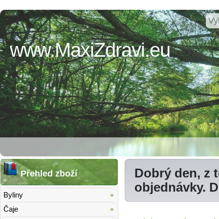
www.MaxiZdravi.eu
Dobrý den, z 
Přehled zboží
objednávky. 
Byliny
Čaje