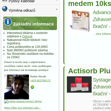
Pylový kalendář
medem 10k
Výměna odkazů
Advanci
Zdravot
Základní informace
fixační
Internetová lékárna s osobním
...
více inform
odběrem v
Ostravě
.
Nakupovat může kdokoli i bez
registrace.
Cena poštovného je 135,00Kč.
Nad 3800Kč poštovné zdarma.
Na Slovensko zasíláme na dobírku
za 235Kč.
Pokud si nevíte rady s objednávkou,
nemůžete nalézt zboží, nebo potřebujete
Actisorb Pl
jiné informace tak kontaktujte prodejce:
Radek Slovák
Systag
+420 603790173
Zdravot
fixační
Obvaz s aktiv
ACTISORB* PL
Nebo čtěte více informací zde...
ošetření infi