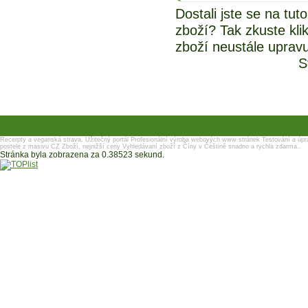
Dostali jste se na tu
zboží? Tak zkuste kli
zboží neustále uprav
S
Recerpty a veganská strava.
Užitečný portál
Profesionální výroba webových www stránek
Testování a úpr
postele z masivu
CZ Zboží, nejnižší ceny
Vyhledávaní zboží z Číny v Češtině snadno a rychla zdarma..
Stránka byla zobrazena za 0.38523 sekund.