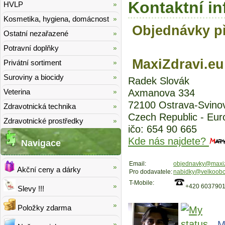
Kontaktní i
HVLP
Kosmetika, hygiena, domácnost
Objednávky př
Ostatní nezařazené
Potravní doplňky
MaxiZdravi.eu
Privátní sortiment
Suroviny a biocidy
Radek Slovák
Axmanova 334
Veterina
72100 Ostrava-Svino
Zdravotnická technika
Czech Republic - Eur
Zdravotnické prostředky
ičo: 654 90 665
Kde nás najdete?
Navigace
Email:
objednavky@maxiz
Akční ceny a dárky
Pro dodavatele:
nabidky@velkoobc
T-Mobile:
+420 603790
Slevy !!!
Položky zdarma
M