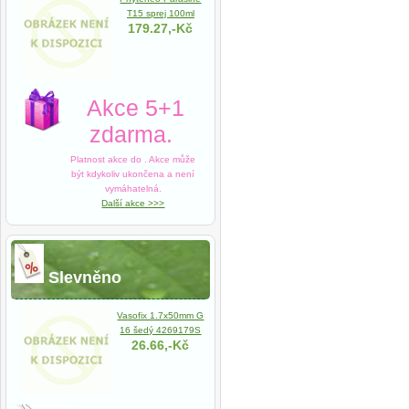
T15 sprej 100ml
179.27,-Kč
Akce 5+1
zdarma.
Platnost akce do
. Akce může
být kdykoliv ukončena a není
vymáhatelná.
Další akce >>>
Slevněno
Vasofix 1.7x50mm G
16 šedý 4269179S
26.66,-Kč