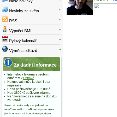
Naše novinky
Novinky ze světa
RSS
Výpočet BMI
Pylový kalendář
Výměna odkazů
Základní informace
Internetová lékárna s osobním
odběrem v
Ostravě
.
Nakupovat může kdokoli i bez
registrace.
Cena poštovného je 135,00Kč.
Nad 3800Kč poštovné zdarma.
Na Slovensko zasíláme na dobírku
za 235Kč.
Pokud si nevíte rady s objednávkou,
nemůžete nalézt zboží, nebo potřebujete
jiné informace tak kontaktujte prodejce: