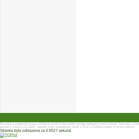
Recerpty a veganská strava.
Užitečný portál
Profesionální výroba webových www stránek
Testování a úpr
postele z masivu
CZ Zboží, nejnižší ceny
Vyhledávaní zboží z Číny v Češtině snadno a rychla zdarma..
Stránka byla zobrazena za 0.0527 sekund.