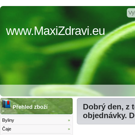
www.MaxiZdravi.eu
Dobrý den, z 
Přehled zboží
objednávky. 
Byliny
Čaje