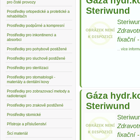
Gáza hydr.k
pro čisté provozy
Steriwund
Prostředky ortopedické a protetické a
rehabilitačn
Steriwun
Prostředky podpůrné a kompresní
Zdravot
Prostředky pro inkontinenci a
fixační
absorbci
Prostředky pro pohybově postižené
...
více inform
Prostředky pro sluchově postižené
Prostředky pro sterilizaci
Prostředky pro stomatologii -
materiály a dentální kovy
Prostředky pro zobrazovací metody a
Gáza hydr.k
radioterapii
Steriwund
Prostředky pro zrakově postižené
Prostředky stomické
Steriwun
Přístroje a příslušenství
Zdravot
fixační
Šicí materiál