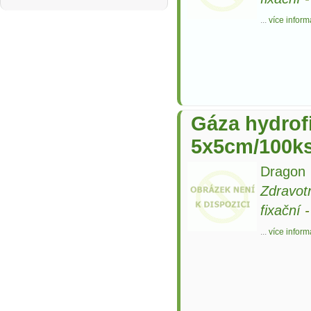
...
více inform
Gáza hydrofi
5x5cm/100ks
Dragon
Zdravot
fixační
...
více inform