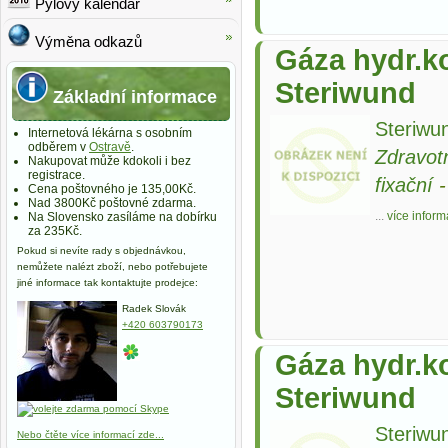
Pylový kalendář
Výměna odkazů
Gáza hydr.k
Steriwund
Základní informace
Steriwun
Internetová lékárna s osobním
odběrem v
Ostravě
.
Zdravot
Nakupovat může kdokoli i bez
registrace.
fixační
Cena poštovného je 135,00Kč.
Nad 3800Kč poštovné zdarma.
...
více inform
Na Slovensko zasíláme na dobírku
za 235Kč.
Pokud si nevíte rady s objednávkou,
nemůžete nalézt zboží, nebo potřebujete
jiné informace tak kontaktujte prodejce:
Radek Slovák
+420 603790173
Gáza hydr.k
Steriwund
Steriwun
Nebo čtěte více informací zde...