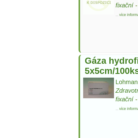
fixační
...
více inform
Gáza hydrofi
5x5cm/100k
Lohman
Zdravot
fixační
...
více inform