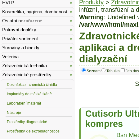
Produkty
>
Zdravotni
HVLP
infúzní, transfúzní a 
Kosmetika, hygiena, domácnost
Warning
: Undefined 
Ostatní nezařazené
/var/www/html/maxi
Potravní doplňky
Zdravotnické
Privátní sortiment
aplikaci a dr
Suroviny a biocidy
dialyzační
Veterina
Zdravotnická technika
Seznam
Tabulka
Jen dos
Zdravotnické prostředky
S
Desinfekce - chemická činidla
Implantáty do měkké tkáně
Laboratorní materiál
Cutisorb Ult
Nástroje
kompres
Prostředky diagnostické
Prostředky k elektrodiagnostice
Bsn Med