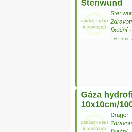
Steriwund
Steriwun
Zdravot
fixační
...
více inform
Gáza hydrofi
10x10cm/100
Dragon
Zdravot
fixační