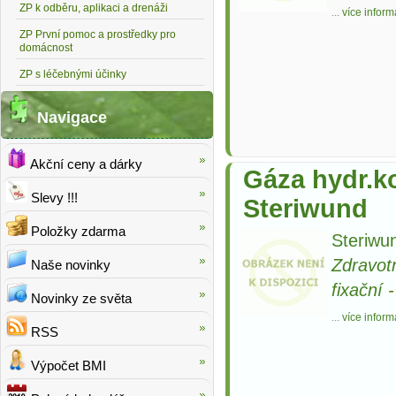
ZP k odběru, aplikaci a drenáži
...
více inform
ZP První pomoc a prostředky pro
domácnost
ZP s léčebnými účinky
Navigace
Akční ceny a dárky
Gáza hydr.k
Slevy !!!
Steriwund
Položky zdarma
Steriwun
Zdravot
Naše novinky
fixační
Novinky ze světa
...
více inform
RSS
Výpočet BMI