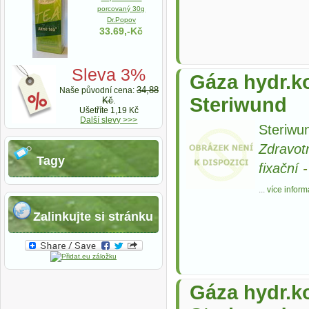
porcovaný 30g
Dr.Popov
33.69,-Kč
Sleva 3%
Gáza hydr.ko
34,88
Naše původní cena:
Steriwund
Kč
.
Ušetříte 1,19 Kč
Další slevy >>>
Steriwun
Zdravot
Tagy
fixační
...
více inform
Zalinkujte si stránku
Gáza hydr.ko