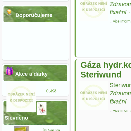
Zdravot
fixační
Doporučujeme
...
více inform
Gáza hydr.k
Steriwund
Akce a dárky
Steriwun
0,-Kč
Zdravot
fixační
...
více inform
Slevněno
Čaj Akné tea