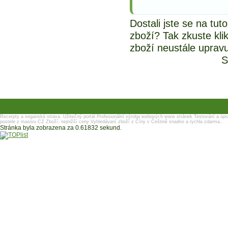
Dostali jste se na tu
zboží? Tak zkuste kli
zboží neustále uprav
S
Recerpty a veganská strava.
Užitečný portál
Profesionální výroba webových www stránek
Testování a úpr
postele z masivu
CZ Zboží, nejnižší ceny
Vyhledávaní zboží z Číny v Češtině snadno a rychla zdarma..
Stránka byla zobrazena za 0.61832 sekund.