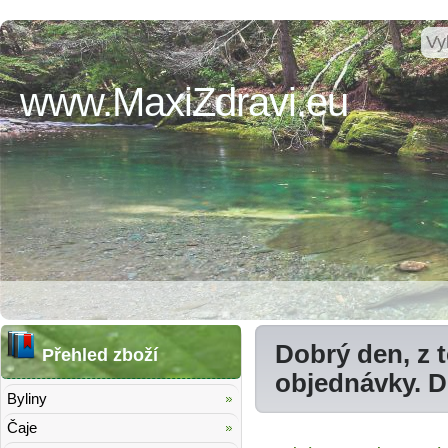
www.MaxiZdravi.eu
Dobrý den, z 
Přehled zboží
objednávky. 
Byliny
Čaje