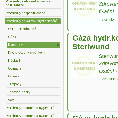
Prostředky k elektrodiagnostice,
Zdravot
příslušenství
fixační
Prostředky nespecifikované
...
více inform
Prostředky obvazové, krycí a fixační
Ostatní nezařazené
Gáza hydr.k
Gáza
Steriwund
Kompresy
Krytí s léčebným účinkem
Steriwun
Náplasti
Zdravot
Obinadla
fixační
Obvazy
...
více inform
Tampony
Tapovací pásky
Vata
Prostředky ochranné a hygienické
Prostředky ochranné a hygienické