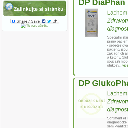
DP DiaPhan 
Zalinkujte si stránku
Lachema
Zdravot
diagnost
Speciální sk
přímo pacien
- sebetestová
pacienty jso
základních an
a ketony. Glu
součásti moč
glukózy...
víc
DP GlukoPh
Lachema
Zdravot
diagnost
Sortiment P
diagnostické
semikvantitat