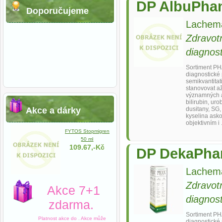
DP AlbuPha
Doporučujeme
Lachema
Zdravot
diagnost
Sortiment P
diagnostické
semikvantitat
stanovovat až
významných a
bilirubin, uro
Akce a dárky
dusitany, SG,
kyselina asko
objektivním i 
FYTOS Stopmigren
50 ml
109.67,-Kč
DP DekaPhan
Lachema
Zdravot
Akce 7+1
diagnost
zdarma.
Sortiment P
Platnost akce do
. Akce může
diagnostické