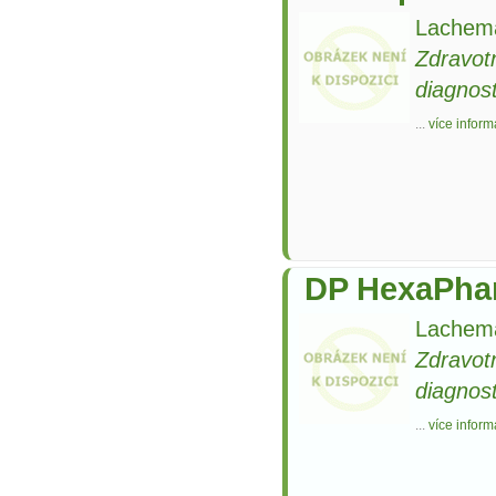
Lachema
Zdravot
diagnost
...
více inform
DP HexaPha
Lachema
Zdravot
diagnost
...
více inform