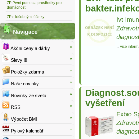
ZP První pomoc a prostředky pro
bakter.infek
domácnost
ZP s léčebnými účinky
Ivt Imun
Zdravot
Navigace
diagnost
...
více inform
Akční ceny a dárky
Slevy !!!
Položky zdarma
Naše novinky
Diagnost.so
Novinky ze světa
vyšetření
RSS
Exbio S
Výpočet BMI
Zdravot
diagnost
Pylový kalendář