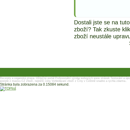
Dostali jste se na tu
zboží? Tak zkuste kli
zboží neustále uprav
Recerpty a veganská strava.
Užitečný portál
Profesionální výroba webových www stránek
Testování a úpr
postele z masivu
CZ Zboží, nejnižší ceny
Vyhledávaní zboží z Číny v Češtině snadno a rychla zdarma..
Stránka byla zobrazena za 0.15084 sekund.