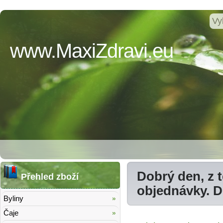
www.MaxiZdravi.eu
Dobrý den, z 
Přehled zboží
objednávky. 
Byliny
Čaje