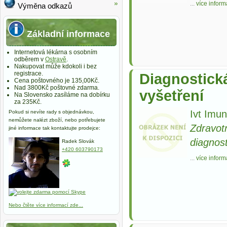
...
více inform
Výměna odkazů
Základní informace
Internetová lékárna s osobním
odběrem v
Ostravě
.
Nakupovat může kdokoli i bez
registrace.
Diagnostick
Cena poštovného je 135,00Kč.
Nad 3800Kč poštovné zdarma.
vyšetření
Na Slovensko zasíláme na dobírku
za 235Kč.
Ivt Imun
Pokud si nevíte rady s objednávkou,
nemůžete nalézt zboží, nebo potřebujete
Zdravot
jiné informace tak kontaktujte prodejce:
diagnost
Radek Slovák
+420 603790173
...
více inform
Nebo čtěte více informací zde...