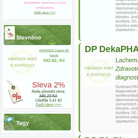
být kdykoliv ukončena a není
semikvantitat
vymáhatelná.
stanovovat až
významných a
Další akce >>>
bilirubin, uro
dusitany, SG,
kyselina asko
objektivním i 
Slevněno
DP DekaPHA
ADVANCE Calmin 60
kapslí
Lachema
343.82,-Kč
Zdravot
diagnost
Sleva 2%
Sortiment P
diagnostické
Naše původní cena:
semikvantitat
349,23 Kč
.
stanovovat až
Ušetříte 5,41 Kč
významných a
Další slevy >>>
bilirubin, uro
dusitany, SG,
kyselina asko
objektivním i 
Tagy