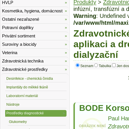
Produkty
>
Zdravotni
HVLP
infúzní, transfúzní a 
Kosmetika, hygiena, domácnost
Warning
: Undefined 
Ostatní nezařazené
/var/www/html/maxi
Potravní doplňky
Zdravotnické
Privátní sortiment
aplikaci a dr
Suroviny a biocidy
dialyzační
Veterina
Zdravotnická technika
Seznam
Tabulka
Jen dos
Zdravotnické prostředky
Desinfekce - chemická činidla
Implantáty do měkké tkáně
Laboratorní materiál
Nástroje
BODE Korsol
Prostředky diagnostické
Paul Ha
Glukometry
Zdravot