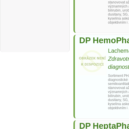
stanovovat až
významných a
bilirubin, uro
dusitany, SG,
kyselina asko
objektivním i 
DP HemoPha
Lachema
Zdravot
diagnost
Sortiment P
diagnostické
semikvantitat
stanovovat až
významných a
bilirubin, uro
dusitany, SG,
kyselina asko
objektivním i 
DP HeptaPh