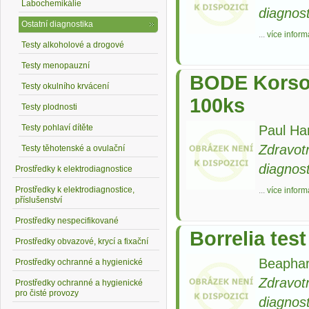
Labochemikálie
diagnost
Ostatní diagnostika
...
více inform
Testy alkoholové a drogové
Testy menopauzní
BODE Korsol
Testy okulního krvácení
100ks
Testy plodnosti
Paul Ha
Testy pohlaví dítěte
Zdravot
Testy těhotenské a ovulační
diagnost
Prostředky k elektrodiagnostice
Prostředky k elektrodiagnostice,
...
více inform
příslušenství
Prostředky nespecifikované
Borrelia test
Prostředky obvazové, krycí a fixační
Beapha
Prostředky ochranné a hygienické
Zdravot
Prostředky ochranné a hygienické
pro čisté provozy
diagnost