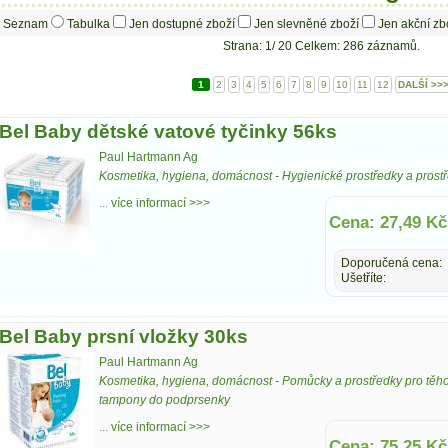
Seznam
Tabulka
Jen dostupné zboží
Jen slevněné zboží
Jen akční zb
Strana: 1/ 20 Celkem: 286 záznamů.
1
2
3
4
5
6
7
8
9
10
11
12
DALŠÍ >>
Bel Baby dětské vatové tyčinky 56ks
Paul Hartmann Ag
Kosmetika, hygiena, domácnost
-
Hygienické prostředky a pros
...
více informací >>>
Cena: 27,49 Kč
Doporučená cena:
Ušetříte:
Bel Baby prsní vložky 30ks
Paul Hartmann Ag
Kosmetika, hygiena, domácnost
-
Pomůcky a prostředky pro těho
tampony do podprsenky
...
více informací >>>
Cena: 75,25 Kč