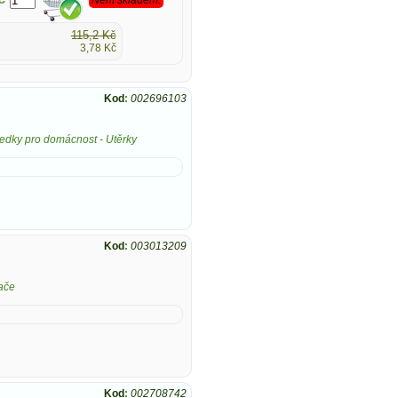
115,2 Kč
3,78 Kč
Kod
:
002696103
tředky pro domácnost
-
Utěrky
Kod
:
003013209
ače
Kod
:
002708742