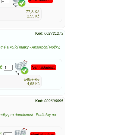
77,8 Kč
2,55 Kč
Kod
:
002721273
tné a kojící matky
-
Absorbční vložky,
č
Není skladem.
140,7 Kč
4,68 Kč
Kod
:
002696095
tředky pro domácnost
-
Podložky na
č
Není skladem.