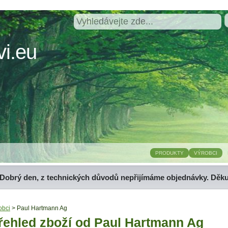
i.eu
PRODUKTY
VÝROBCI
Dobrý den, z technických důvodů nepřijímáme objednávky. Děk
obci
> Paul Hartmann Ag
řehled zboží od Paul Hartmann Ag