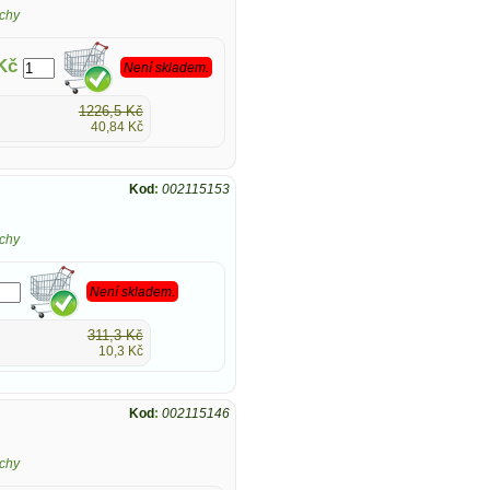
chy
Kč
Není skladem.
1226,5 Kč
40,84 Kč
Kod
:
002115153
chy
Není skladem.
311,3 Kč
10,3 Kč
Kod
:
002115146
chy