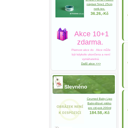
náplast 5mx1.25cm
netk.tex.
36.26,-Kč
Akce 10+1
zdarma.
Platnost akce do
. Akce může
být kdykoliv ukončena a není
vymáhatelná.
Další akce >>>
Slevněno
Ceumed Baby Lipo
Balm-tělové mléko
pro citl.pok.200ml
184.58,-Kč