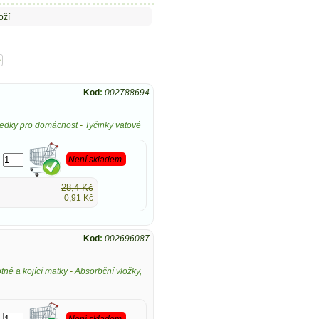
oží
>
Kod
:
002788694
tředky pro domácnost
-
Tyčinky vatové
Není skladem.
28,4 Kč
0,91 Kč
Kod
:
002696087
tné a kojící matky
-
Absorbční vložky,
Není skladem.