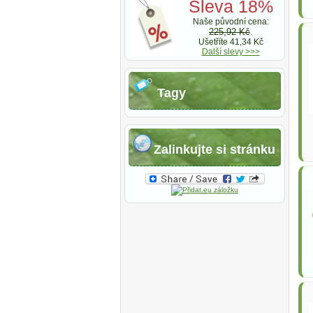
Sleva 18%
Naše původní cena:
225,92 Kč
.
Ušetříte 41,34 Kč
Další slevy >>>
Tagy
Zalinkujte si stránku