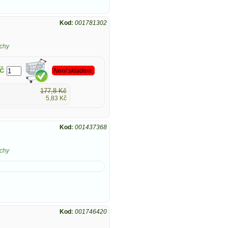
Kod
:
001781302
chy
č
Není skladem.
177,8 Kč
5,83 Kč
Kod
:
001437368
chy
Kod
:
001746420