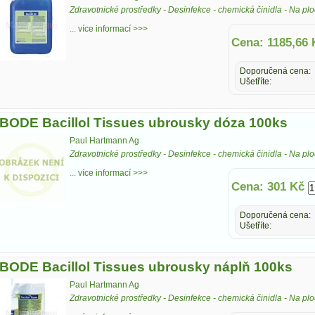
Zdravotnické prostředky
-
Desinfekce - chemická činidla
-
Na plo
...
více informací >>>
Cena: 1185,66 
Doporučená cena:
Ušetříte:
BODE Bacillol Tissues ubrousky dóza 100ks
Paul Hartmann Ag
Zdravotnické prostředky
-
Desinfekce - chemická činidla
-
Na plo
...
více informací >>>
Cena: 301 Kč
Doporučená cena:
Ušetříte:
BODE Bacillol Tissues ubrousky náplň 100ks
Paul Hartmann Ag
Zdravotnické prostředky
-
Desinfekce - chemická činidla
-
Na plo