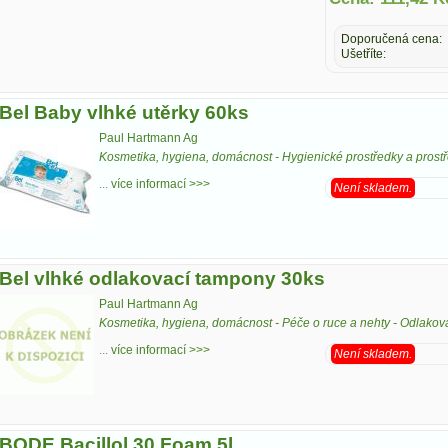
Doporučená cena:
Ušetříte:
Bel Baby vlhké utěrky 60ks
Paul Hartmann Ag
Kosmetika, hygiena, domácnost
-
Hygienické prostředky a pros
...
více informací >>>
Není skladem.
Bel vlhké odlakovací tampony 30ks
Paul Hartmann Ag
Kosmetika, hygiena, domácnost
-
Péče o ruce a nehty
-
Odlakov
...
více informací >>>
Není skladem.
BODE Bacillol 30 Foam 5l