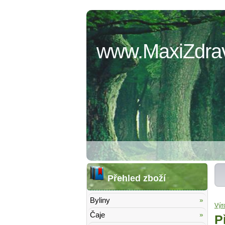
www.MaxiZdrav
Přehled zboží
Byliny
Výr
Čaje
P