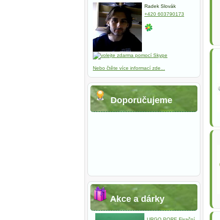
Radek Slovák
+420 603790173
Nebo čtěte více informací zde...
Doporučujeme
Akce a dárky
URGO PORE Fixační