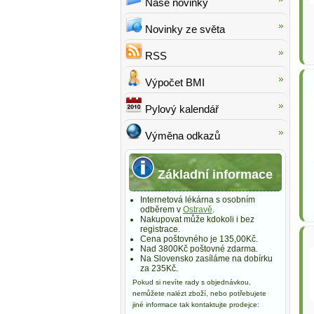
Naše novinky
Novinky ze světa
RSS
Výpočet BMI
Pylový kalendář
Výměna odkazů
Základní informace
Internetová lékárna s osobním
odběrem v
Ostravě
.
Nakupovat může kdokoli i bez
registrace.
Cena poštovného je 135,00Kč.
Nad 3800Kč poštovné zdarma.
Na Slovensko zasíláme na dobírku
za 235Kč.
Pokud si nevíte rady s objednávkou,
nemůžete nalézt zboží, nebo potřebujete
jiné informace tak kontaktujte prodejce: