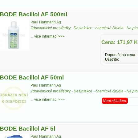
BODE Bacillol AF 500ml
Paul Hartmann Ag
Zdravotnické prostředky
-
Desinfekce - chemická činidla
-
Na plo
...
více informací >>>
Cena: 171,97 K
Doporučená cena:
Ušetříte:
BODE Bacillol AF 50ml
Paul Hartmann Ag
Zdravotnické prostředky
-
Desinfekce - chemická činidla
-
Na plo
...
více informací >>>
Není skladem.
BODE Bacillol AF 5l
Paul Hartmann Ag