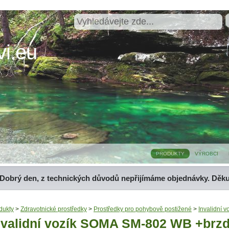
i.eu
PRODUKTY
VÝROBCI
Dobrý den, z technických důvodů nepřijímáme objednávky. Děk
dukty
>
Zdravotnické prostředky
>
Prostředky pro pohybově postižené
>
Invalidní v
nvalidní vozík SOMA SM-802 WB +brzdy