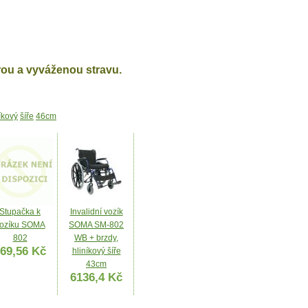
rou a vyváženou stravu.
íkový
šíře
46cm
Stupačka k
Invalidní vozík
ozíku SOMA
SOMA SM-802
802
WB + brzdy,
69,56 Kč
hliníkový šíře
43cm
6136,4 Kč