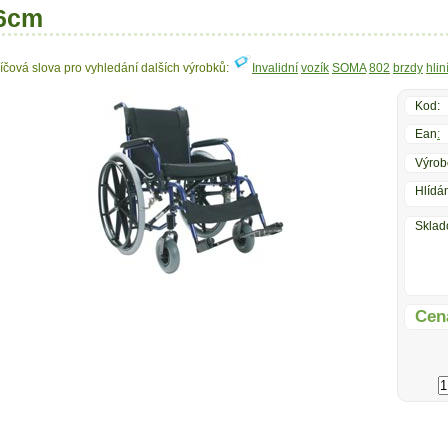
6cm
líčová slova pro vyhledání dalších výrobků:
Invalidní
vozík
SOMA
802
brzdy
hlin
Kod:
Ean
:
Výrob
Hlídán
Sklad
Cen