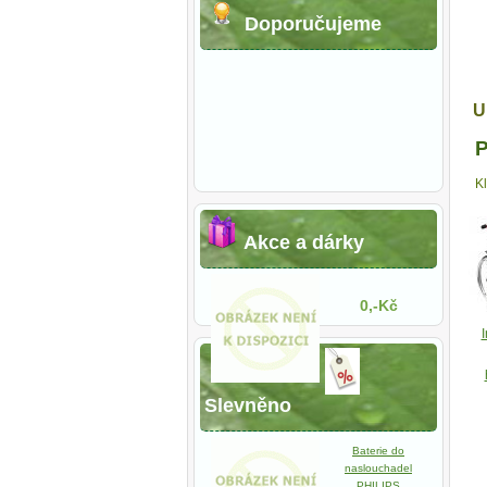
Doporučujeme
U
P
K
Akce a dárky
0,-Kč
I
Slevněno
Baterie do
naslouchadel
PHILIPS