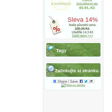
ZA312B6A/10 6ks
85.94,-Kč
Sleva 14%
Naše původní cena:
I
100,24 Kč
.
Ušetříte 14,3 Kč
Další slevy >>>
Tagy
Zalinkujte si stránku