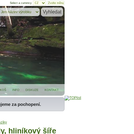
Select a currency
KOŠ
INFO
DISKUZE
KONTAKT
ujeme za pochopení.
ozíky
, hliníkový šíře