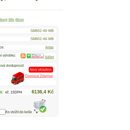
íkový
šíře
46cm
SM802-46-WB
SM802-46-WB
ce:
Antar
í výrobku:
Sdílet
ová dostupnost:
Není skladem.
Doprava Zdarma!
a:
6136,4 Kč
vč. 15DPH
Ks vložit do koše