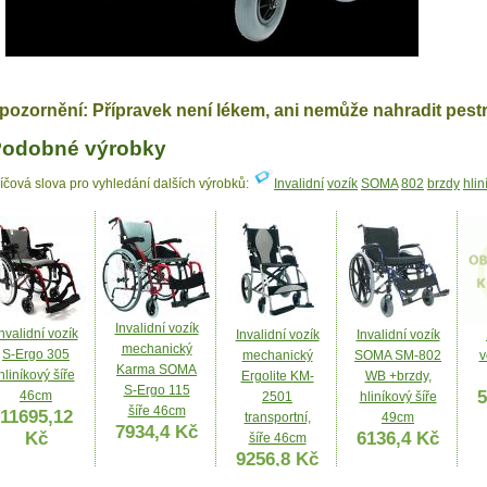
pozornění: Přípravek není lékem, ani nemůže nahradit pest
odobné výrobky
líčová slova pro vyhledání dalších výrobků:
Invalidní
vozík
SOMA
802
brzdy
hlin
Invalidní vozík
nvalidní vozík
Invalidní vozík
Invalidní vozík
mechanický
S-Ergo 305
mechanický
SOMA SM-802
v
Karma SOMA
hliníkový šíře
Ergolite KM-
WB +brzdy,
S-Ergo 115
5
46cm
2501
hliníkový šíře
šíře 46cm
11695,12
transportní,
49cm
7934,4 Kč
Kč
6136,4 Kč
šíře 46cm
9256,8 Kč