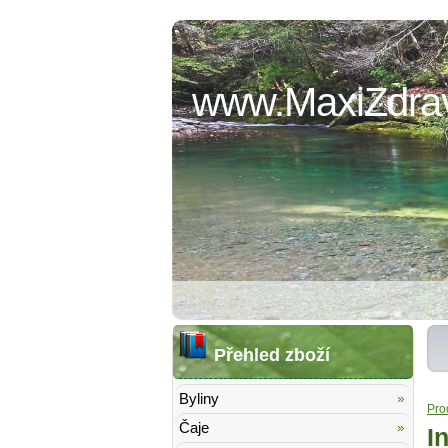
www.MaxiZdrav
Přehled zboží
Byliny
Pro
Čaje
I