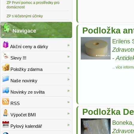
ZP První pomoc a prostředky pro
domácnost
ZP s léčebnými účinky
Podložka ant
Navigace
Erilens 
Akční ceny a dárky
Zdravot
-
Antide
Slevy !!!
...
více inform
Položky zdarma
Naše novinky
Novinky ze světa
RSS
Podložka D
Výpočet BMI
Boneka,
Pylový kalendář
Zdravot