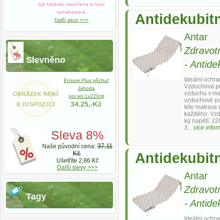
být kdykoliv ukončena a není
vymáhatelná.
Antidekubit
Další akce >>>
Antar
Zdravot
Slevněno
-
Antide
Ideální ochr
Ensure Plus příchuť
Vzduchová p
Jahoda
vzduchu v ma
por.sol.1x220ml
vzduchové pu
34.25,-Kč
této matrace
každého. Vz
kg napětí: 2
3...
více info
Sleva 8%
37,11
Naše původní cena:
Kč
.
Antidekubitn
Ušetříte 2,86 Kč
Další slevy >>>
Antar
Zdravot
Tagy
-
Antide
Ideální ochr