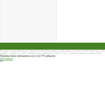
Recerpty a veganská strava.
Užitečný portál
Profesionální výroba webových www stránek
Testování a úpr
postele z masivu
CZ Zboží, nejnižší ceny
Vyhledávaní zboží z Číny v Češtině snadno a rychla zdarma..
Stránka byla zobrazena za 0.11775 sekund.