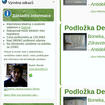
Výměna odkazů
-
Antide
...
více inform
Základní informace
Internetová lékárna s osobním
Podložka D
odběrem v
Ostravě
.
Nakupovat může kdokoli i bez
registrace.
Boneka,
Cena poštovného je 135,00Kč.
Nad 3800Kč poštovné zdarma.
Zdravot
Na Slovensko zasíláme na dobírku
za 235Kč.
-
Antide
Pokud si nevíte rady s objednávkou,
nemůžete nalézt zboží, nebo potřebujete
...
více inform
jiné informace tak kontaktujte prodejce:
Radek Slovák
+420 603790173
Podložka D
Nebo čtěte více informací zde...
Boneka,