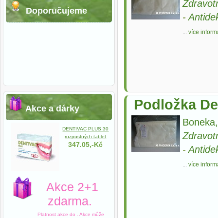
Zdravot
Doporučujeme
-
Antide
...
více inform
Podložka De
Akce a dárky
Boneka,
DENTIVAC PLUS 30
Zdravot
rozpustných tablet
347.05,-Kč
-
Antide
...
více inform
Akce 2+1
zdarma.
Platnost akce do
. Akce může