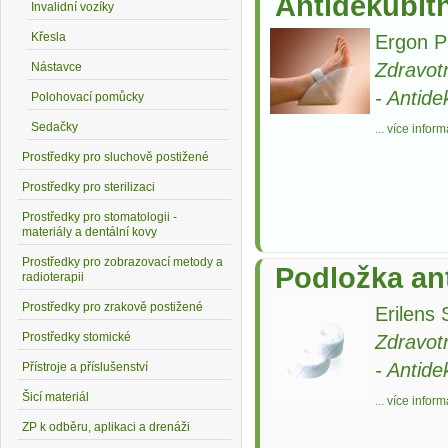
Antidekubit
Invalidní vozíky
Křesla
Ergon P
Zdravot
Nástavce
-
Antide
Polohovací pomůcky
Sedačky
...
více inform
Prostředky pro sluchově postižené
Prostředky pro sterilizaci
Prostředky pro stomatologii -
materiály a dentální kovy
Prostředky pro zobrazovací metody a
Podložka ant
radioterapii
Prostředky pro zrakově postižené
Erilens 
Prostředky stomické
Zdravot
-
Antide
Přístroje a příslušenství
Šicí materiál
...
více inform
ZP k odběru, aplikaci a drenáži