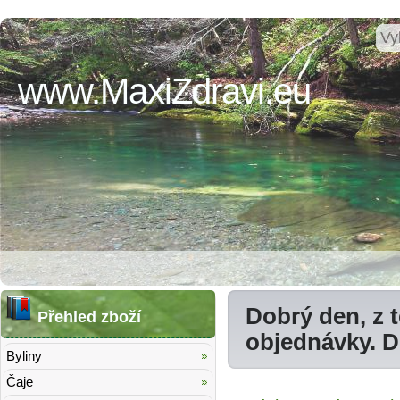
www.MaxiZdravi.eu
Dobrý den, z 
Přehled zboží
objednávky. 
Byliny
Čaje