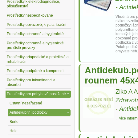
Prostředky k elektrodiagnostice,
-
Antide
příslušenství
Prostředky nespecifikované
Vhodná pro p
rizikem vzni
Prostředky obvazové, krycí a fixační
podložky jád
polyurethano
Prostředky ochranné a hygienické
komolých jehl
dokonalé pro
podložka z v
Prostředky ochranné a hygienické
Potah podlož
pro čisté provozy
omyvatelnéh.
Prostředky ortopedické a protetické a
rehabilitačn
Antidekub.p
Prostředky podpůrné a kompresní
rounem 45x
Prostředky pro inkontinenci a
absorbci
Ziko A A
Prostředky pro pohybově postižené
Zdravot
Ostatní nezařazené
-
Antide
Antidekubitní podložky
...
více inform
Berle
Hole