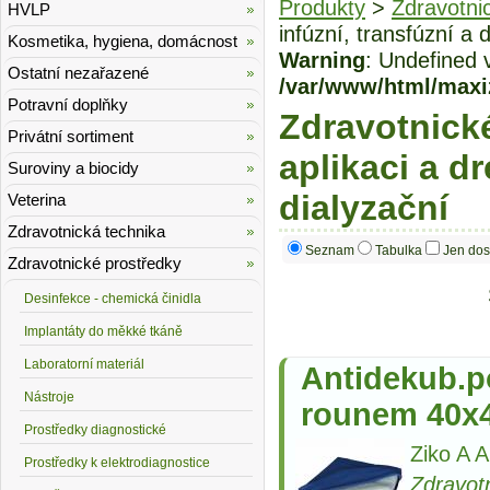
Produkty
>
Zdravotni
HVLP
infúzní, transfúzní a 
Kosmetika, hygiena, domácnost
Warning
: Undefined 
Ostatní nezařazené
/var/www/html/maxi
Potravní doplňky
Zdravotnické
Privátní sortiment
aplikaci a dr
Suroviny a biocidy
dialyzační
Veterina
Zdravotnická technika
Seznam
Tabulka
Jen dos
Zdravotnické prostředky
Desinfekce - chemická činidla
Implantáty do měkké tkáně
Laboratorní materiál
Antidekub.p
Nástroje
rounem 40x
Prostředky diagnostické
Ziko A A
Prostředky k elektrodiagnostice
Zdravot