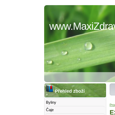
www.MaxiZdrav
Přehled zboží
Byliny
Pro
Čaje
E