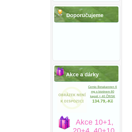
Doporučujeme
Akce a dárky
Cemio Betakaroten 6
mg s biotinem 80
kapslí + 40 ČR/SK
134.79,-Kč
Akce 10+1,
20+4, 40+10