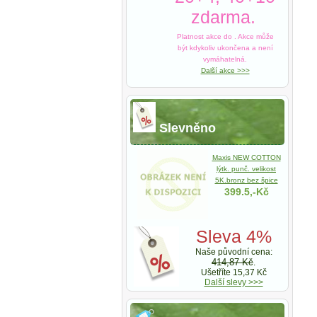
zdarma.
Platnost akce do
. Akce může
být kdykoliv ukončena a není
vymáhatelná.
Další akce >>>
Slevněno
Maxis NEW COTTON
lýtk. punč. velikost
5K.bronz bez špice
399.5,-Kč
Sleva 4%
Naše původní cena:
414,87 Kč
.
Ušetříte 15,37 Kč
Další slevy >>>