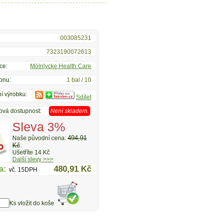
003085231
7323190072613
ce:
Mölnlycke Health Care
onu:
1 bal / 10
í výrobku:
Sdílet
ová dostupnost:
Není skladem.
Sleva 3%
494,91
Naše původní cena:
Kč
.
Ušetříte 14 Kč
Další slevy >>>
a:
480,91 Kč
vč. 15DPH
Ks vložit do koše