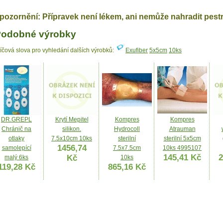
pozornění: Přípravek není lékem, ani nemůže nahradit pest
odobné výrobky
líčová slova pro vyhledání dalších výrobků:
Exufiber
5x5cm
10ks
DR.GREPL
Krytí Mepitel
Kompres
Kompres
Chránič na
silikon.
Hydrocoll
Atrauman
otlaky
7.5x10cm 10ks
sterilní
sterilní 5x5cm
1456,74
samolepící
7.5x7.5cm
10ks 4995107
145,41 Kč
2
Kč
malý 6ks
10ks
119,28 Kč
865,16 Kč