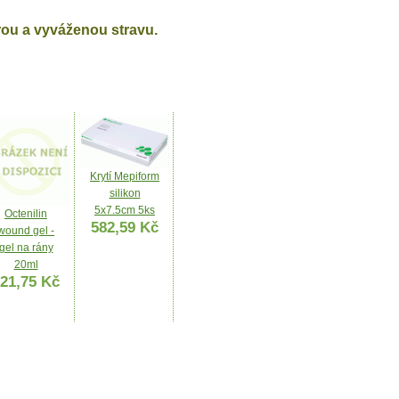
rou a vyváženou stravu.
Krytí Mepiform
silikon
5x7.5cm 5ks
Octenilin
582,59 Kč
wound gel -
gel na rány
20ml
21,75 Kč