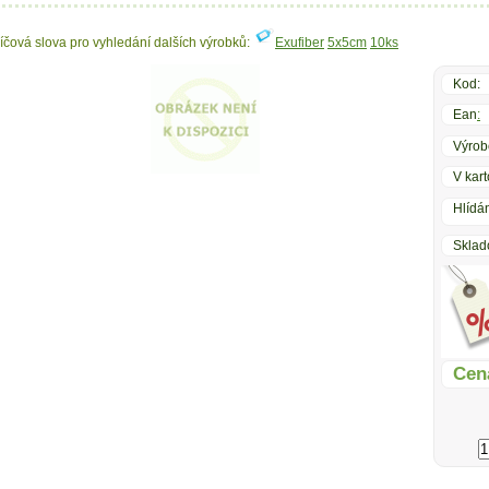
líčová slova pro vyhledání dalších výrobků:
Exufiber
5x5cm
10ks
Kod:
Ean
:
Výrob
V kart
Hlídán
Sklad
Cen