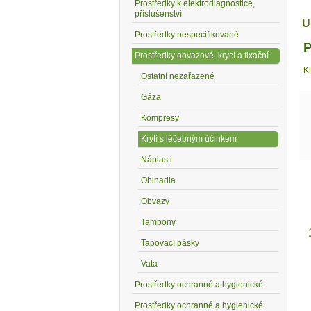
Prostředky k elektrodiagnostice,
příslušenství
U
Prostředky nespecifikované
P
Prostředky obvazové, krycí a fixační
K
Ostatní nezařazené
Gáza
Kompresy
Krytí s léčebným účinkem
Náplasti
Obinadla
Obvazy
Tampony
Tapovací pásky
Vata
Prostředky ochranné a hygienické
Prostředky ochranné a hygienické