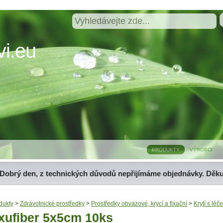
i.eu
PRODUKTY
VÝROBCI
Dobrý den, z technických důvodů nepřijímáme objednávky. Děk
dukty
>
Zdravotnické prostředky
>
Prostředky obvazové, krycí a fixační
>
Krytí s lé
xufiber 5x5cm 10ks