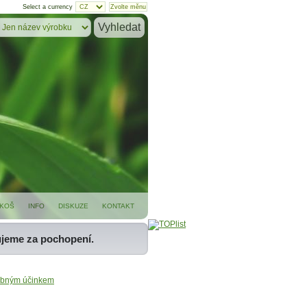
Select a currency
KOŠ
INFO
DISKUZE
KONTAKT
ujeme za pochopení.
čebným účinkem