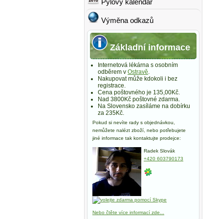
Pylový kalendář
Výměna odkazů
Základní informace
Internetová lékárna s osobním
odběrem v
Ostravě
.
Nakupovat může kdokoli i bez
registrace.
Cena poštovného je 135,00Kč.
Nad 3800Kč poštovné zdarma.
Na Slovensko zasíláme na dobírku
za 235Kč.
Pokud si nevíte rady s objednávkou,
nemůžete nalézt zboží, nebo potřebujete
jiné informace tak kontaktujte prodejce:
Radek Slovák
+420 603790173
Nebo čtěte více informací zde...