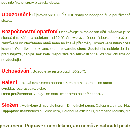
použijte Akutol spray plastický obvaz.
Upozornění
®
: Přípravek AKUTOL
STOP spray se nedoporučuje používat při 
složky.
Bezpečnostní opatření
: Uchovávejte mimo dosah dětí. Nádobka je po
slunečnímu záření a teplotám nad 50 °C. Ani vyprázdněnou nádobku neprorážejte
Nestříkejte do otevřeného ohně nebo na žhavé předměty. Uchovávejte mimo dosa
kouření. Obal likvidujte v rámci organizovaného sběru. Spotřebujte nejdéle do d
práci nejezte, nepijte, nekuřete. Nepoužívejte v blízkosti ohně. Při práci chraňte
nevdechujte.
Uchovávání
: Skladuje se při teplotách 10-25 °C.
Balení
: Tlaková aerosolová nádobka 60/80 ml s informací na obalu
výrobku, rozprašovač, víčko.
Doba použitelnosti
: 2 roky - do data uvedeného na dně nádobky.
Složení
: Methylene dimethyletherum, Dimethyletherum, Calcium alginate, Natr
Hippophae rhamnoides oil, Aloe vera, Calendula officinalis, Matricaria recutita, Me
pozornění: Přípravek není lékem, ani nemůže nahradit pest