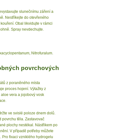
evystavujte slunečnímu záření a
ě. Nestříkejte do otevřeného
uření. Obal likvidujte v rámci
i ohně. Spray nevdechujte.
xacyclopentanum, Nitrofuralum.
robných povrchových
nátů z poraněného místa
je proces hojení. Výtažky z
 aloe vera a jojobový vosk
ace.
držte ve svislé poloze dnem dolů.
d povrchu těla. Zastavovač
ované plochy nestékal. Nástřikem po
anění. V případě potřeby můžete
 Pro fixaci vzniklého hydrogelu