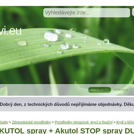
i.eu
PRODUKTY
VÝROBCI
Dobrý den, z technických důvodů nepřijímáme objednávky. Děk
dukty
>
Zdravotnické prostředky
>
Prostředky obvazové, krycí a fixační
>
Krytí s lé
KUTOL spray + Akutol STOP spray D