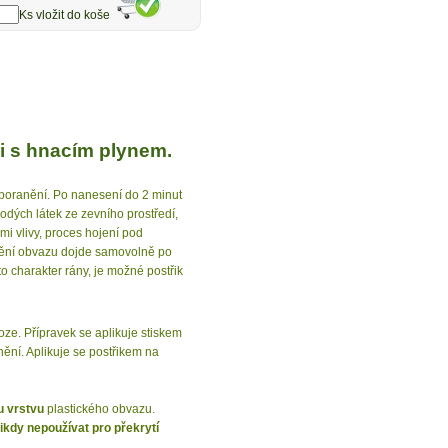
Ks vložit do koše
i s hnacím plynem.
poranění. Po nanesení do 2 minut
odých látek ze zevního prostředí,
i vlivy, proces hojení pod
anění obvazu dojde samovolně po
o charakter rány, je možné postřik
oze. Přípravek se aplikuje stiskem
ní. Aplikuje se postřikem na
u vrstvu
plastického obvazu.
ikdy nepoužívat pro překrytí