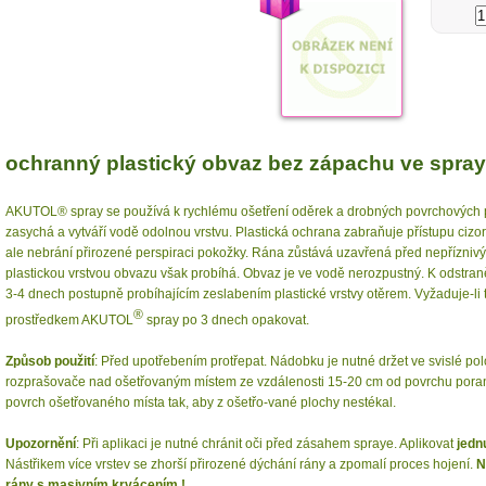
ochranný plastický obvaz bez zápachu ve spray
AKUTOL® spray se používá k rychlému ošetření oděrek a drobných povrchových 
zasychá a vytváří vodě odolnou vrstvu. Plastická ochrana zabraňuje přístupu cizor
ale nebrání přirozené perspiraci pokožky. Rána zůstává uzavřená před nepříznivým
plastickou vrstvou obvazu však probíhá. Obvaz je ve vodě nerozpustný. K odstr
3-4 dnech postupně probíhajícím zeslabením plastické vrstvy otěrem. Vyžaduje-li t
®
prostředkem AKUTOL
spray po 3 dnech opakovat.
Způsob použití
: Před upotřebením protřepat. Nádobku je nutné držet ve svislé pol
rozprašovače nad ošetřovaným místem ze vzdálenosti 15-20 cm od povrchu poraně
povrch ošetřovaného místa tak, aby z ošetřo-vané plochy nestékal.
Upozornění
: Při aplikaci je nutné chránit oči před zásahem spraye. Aplikovat
jedn
Nástřikem více vrstev se zhorší přirozené dýchání rány a zpomalí proces hojení.
N
rány s masivním krvácením !