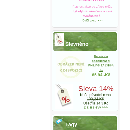
Platnost akce do
. Akce může
být kdykoliv ukončena a není
vymáhatelná.
Další akce >>>
Slevněno
Baterie do
naslouchadel
PHILIPS ZA13B6A
6ks
85.94,-Kč
Sleva 14%
Naše původní cena:
100,24 Kč
.
Ušetříte 14,3 Kč
Další slevy >>>
Tagy