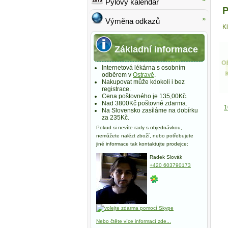
Pylový kalendář
P
Výměna odkazů
K
Základní informace
Internetová lékárna s osobním
odběrem v
Ostravě
.
Nakupovat může kdokoli i bez
registrace.
Cena poštovného je 135,00Kč.
Nad 3800Kč poštovné zdarma.
1
Na Slovensko zasíláme na dobírku
za 235Kč.
Pokud si nevíte rady s objednávkou,
nemůžete nalézt zboží, nebo potřebujete
jiné informace tak kontaktujte prodejce:
Radek Slovák
+420 603790173
Nebo čtěte více informací zde...