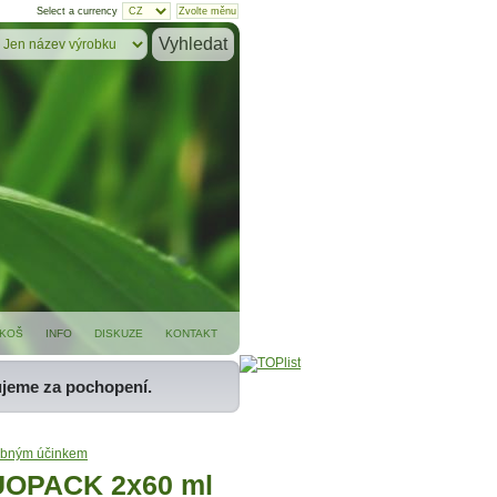
Select a currency
KOŠ
INFO
DISKUZE
KONTAKT
ujeme za pochopení.
čebným účinkem
UOPACK 2x60 ml