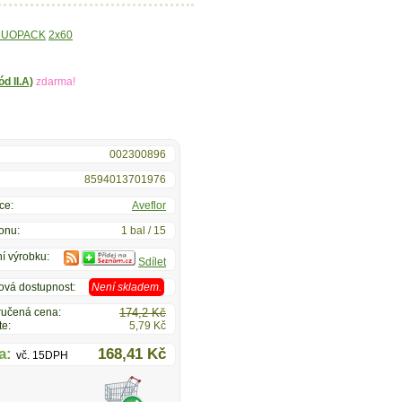
DUOPACK
2x60
d II.A)
zdarma!
002300896
8594013701976
ce:
Aveflor
onu:
1 bal / 15
í výrobku:
Sdílet
ová dostupnost:
Není skladem.
učená cena:
174,2 Kč
te:
5,79 Kč
a:
168,41 Kč
vč. 15DPH