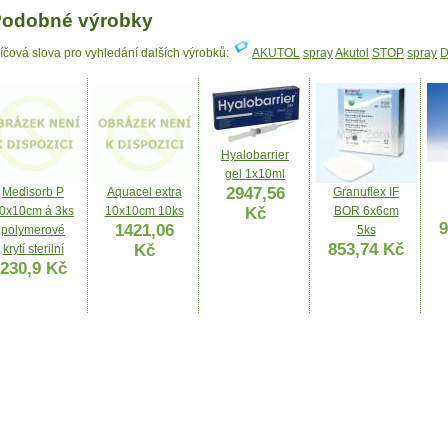
odobné výrobky
líčová slova pro vyhledání dalších výrobků:
AKUTOL
spray
Akutol
STOP
spray
Hyalobarrier
gel 1x10ml
2947,56
Medisorb P
Aquacel extra
Granuflex IF
0x10cm á 3ks
10x10cm 10ks
Kč
BOR 6x6cm
9
1421,06
polymerové
5ks
853,74 Kč
Kč
krytí sterilní
230,9 Kč
Krytí Mepiform
silikon.sterilní
4x30cm 5ks