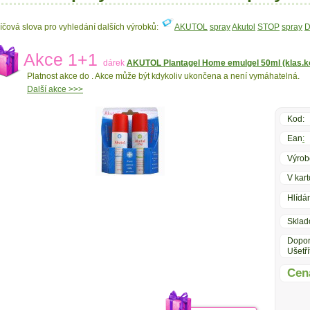
líčová slova pro vyhledání dalších výrobků:
AKUTOL
spray
Akutol
STOP
spray
Akce 1+1
dárek
AKUTOL Plantagel Home emulgel 50ml (klas.kó
Platnost akce do
. Akce může být kdykoliv ukončena a není vymáhatelná.
Další akce >>>
Kod:
Ean
:
Výrob
V kart
Hlídán
Sklad
Dopor
Ušetří
Cen