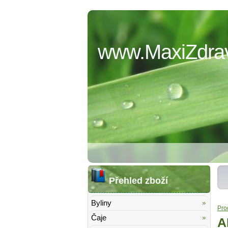
www.MaxiZdrav
Přehled zboží
Byliny
Pro
Čaje
A