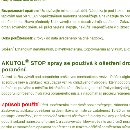
Bezpečnostní opatření
: Uchovávejte mimo dosah dětí. Nádobka je pod tlakem: n
teplotám nad 50 °C. Ani vyprázdněnou nádobku neprorážejte a nevhazujte do ohn
ohně nebo na žhavé předměty. Uchovávejte mimo dosah zdrojů zapálení – Zákaz ko
organizovaného sběru. Při práci nejezte, nepijte, nekuřte. Nepoužívejte v blízkost
Doba použitelnosti
: 2 roky - do data uvedeného na dně nádobky.
Složení
: Ethanolum denaturatum, Dimethyletherum, Copolymerum acrylatum, Dio
®
AKUTOL
STOP spray se používá k ošetření d
poranění.
Aktivní složka vytváří nad poraněním práškovou mechanickou vrstvu. Prášek algi
absorbuje krev a vznikající exsudát za vzniku chladivého hydrogelu, který podporu
heřmánku pravého a měsíčku lékařského ránu čistí a regenerují. Rakytníkový olej,
podporují přirozenou hydrataci poraněného místa a napomáhají procesu regener
Způsob použití
: Před upotřebením intenzívně obal protřepejte. Nádobku 
Zastavovač aplikujte postřikem na desinfikované místo ze vzdálenosti 15-20 cm o
aplikujte v množství, které odpovídá velikosti ošetřované plochy tak, aby z ošetř
dobu 2 sekund nanesete přibližně 1 g zastavovače, kterým ošetříte asi 5 cm2 por
postřik zastavovačem opakovat po předchozím lehkém očištění postiženého místa.