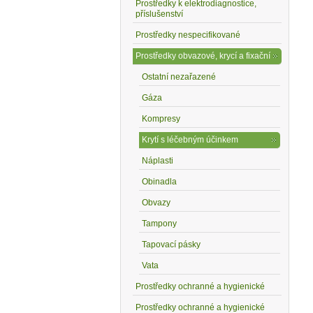
Prostředky k elektrodiagnostice,
příslušenství
Prostředky nespecifikované
Prostředky obvazové, krycí a fixační
Ostatní nezařazené
Gáza
Kompresy
Krytí s léčebným účinkem
Náplasti
Obinadla
Obvazy
Tampony
Tapovací pásky
Vata
Prostředky ochranné a hygienické
Prostředky ochranné a hygienické