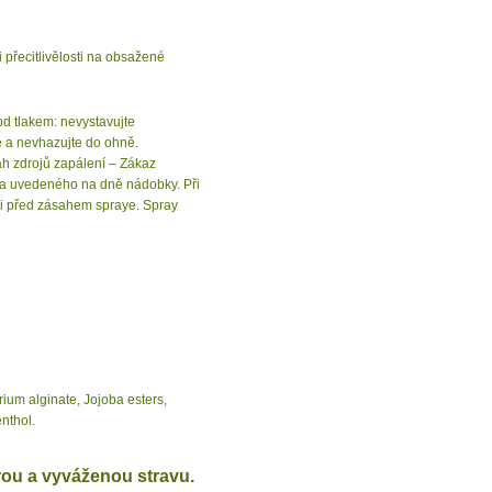
přecitlivělosti na obsažené
d tlakem: nevystavujte
 a nevhazujte do ohně.
h zdrojů zapálení – Zákaz
ata uvedeného na dně nádobky. Při
 oči před zásahem spraye. Spray
ium alginate, Jojoba esters,
nthol.
rou a vyváženou stravu.