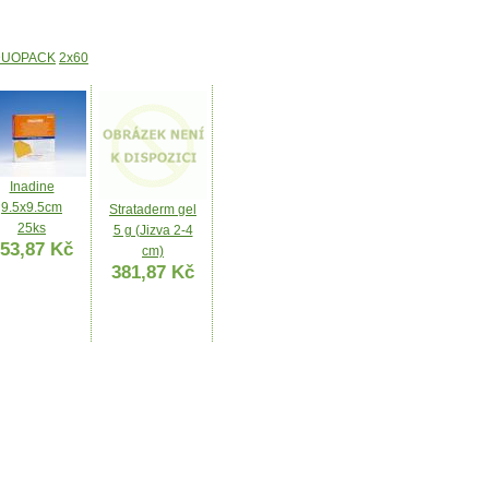
DUOPACK
2x60
Inadine
9.5x9.5cm
Strataderm gel
25ks
5 g (Jizva 2-4
53,87 Kč
cm)
381,87 Kč
Čistící krytí
Mesalt NaCl