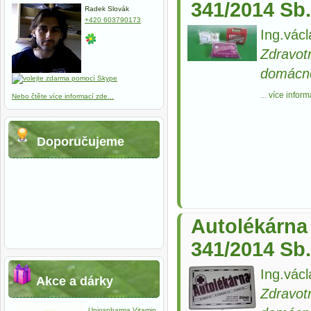
341/2014 Sb.
Radek Slovák
+420 603790173
Ing.václ
Zdravot
domácn
...
více inform
Nebo čtěte více informací zde...
Doporučujeme
Autolékárna
341/2014 Sb.
Ing.václ
Akce a dárky
Zdravot
Uniospharma Vitamin