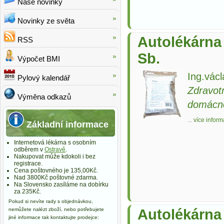
Naše novinky
Novinky ze světa
Autolékárna 
RSS
Sb.
Výpočet BMI
Ing.václ
Pylový kalendář
Zdravot
Výměna odkazů
domácn
...
více inform
Základní informace
Internetová lékárna s osobním
odběrem v
Ostravě
.
Nakupovat může kdokoli i bez
registrace.
Cena poštovného je 135,00Kč.
Nad 3800Kč poštovné zdarma.
Na Slovensko zasíláme na dobírku
za 235Kč.
Pokud si nevíte rady s objednávkou,
nemůžete nalézt zboží, nebo potřebujete
Autolékárna 
jiné informace tak kontaktujte prodejce: