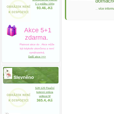
domácn
C v prášku 100g
93.46,-Kč
...
více inform
Akce 5+1
zdarma.
Platnost akce do
. Akce může
být kdykoliv ukončena a není
vymáhatelná.
Další akce >>>
Slevněno
SJH 120 Fixační
kolenní ortéza
velikost M
365.4,-Kč