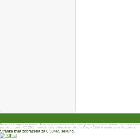
Recerpty a veganská strava.
Užitečný portál
Profesionální výroba webových www stránek
Testování a úpr
postele z masivu
CZ Zboží, nejnižší ceny
Vyhledávaní zboží z Číny v Češtině snadno a rychla zdarma..
Stránka byla zobrazena za 0.50465 sekund.