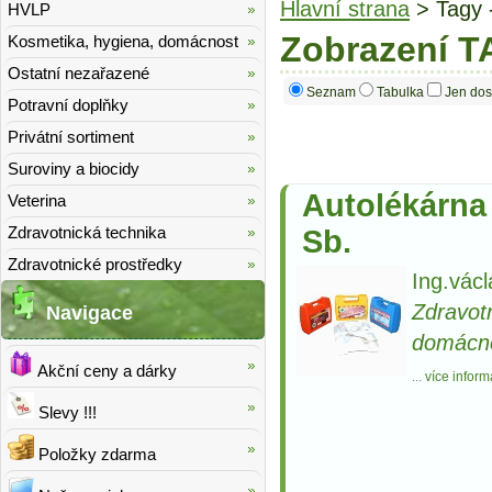
Hlavní strana
> Tagy 
HVLP
Zobrazení T
Kosmetika, hygiena, domácnost
Ostatní nezařazené
Seznam
Tabulka
Jen dos
Potravní doplňky
Privátní sortiment
Suroviny a biocidy
Autolékárna 
Veterina
Zdravotnická technika
Sb.
Zdravotnické prostředky
Ing.václ
Zdravot
Navigace
domácn
Akční ceny a dárky
...
více inform
Slevy !!!
Položky zdarma