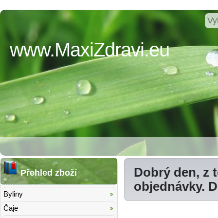
www.MaxiZdravi.eu
Dobrý den, z 
Přehled zboží
objednávky. 
Byliny
Čaje