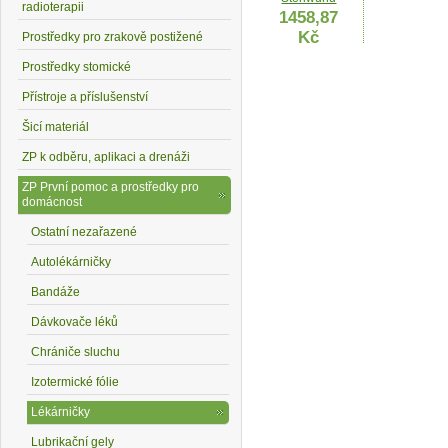
radioterapii
1458,87
Kč
Prostředky pro zrakově postižené
Prostředky stomické
Přístroje a příslušenství
Šicí materiál
ZP k odběru, aplikaci a drenáži
Motolékárnička
- dle vyhlášky
Lékárničk
ZP První pomoc a prostředky pro
341/2014 Sb.
nástěn.odní
domácnost
72,36 Kč
typ A1 plas
Ostatní nezařazené
prázdná
186,05 
Autolékárničky
Bandáže
Dávkovače léků
Chrániče sluchu
Izotermické fólie
Lékárničky
Lubrikační gely