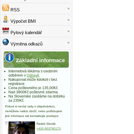
RSS
Výpočet BMI
Pylový kalendář
Výměna odkazů
Základní informace
Internetová lékárna s osobním
odběrem v
Ostravě
.
Nakupovat může kdokoli i bez
registrace.
Cena poštovného je 135,00Kč.
Nad 3800Kč poštovné zdarma.
Na Slovensko zasíláme na dobírku
za 235Kč.
Pokud si nevíte rady s objednávkou,
nemůžete nalézt zboží, nebo potřebujete
jiné informace tak kontaktujte prodejce:
Radek Slovák
+420 603790173