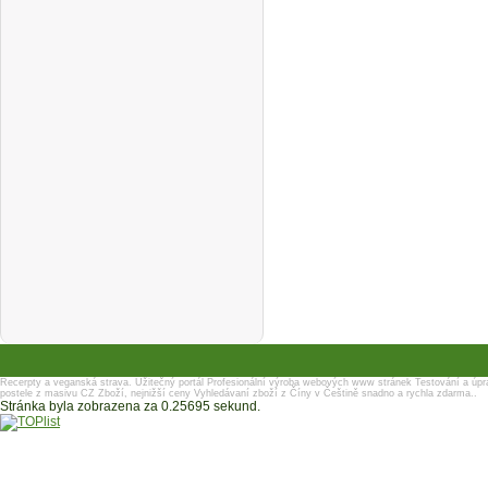
Recerpty a veganská strava.
Užitečný portál
Profesionální výroba webových www stránek
Testování a úpr
postele z masivu
CZ Zboží, nejnižší ceny
Vyhledávaní zboží z Číny v Češtině snadno a rychla zdarma..
Stránka byla zobrazena za 0.25695 sekund.