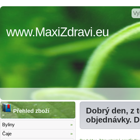
www.MaxiZdravi.eu
Dobrý den, z 
Přehled zboží
objednávky. 
Byliny
Čaje