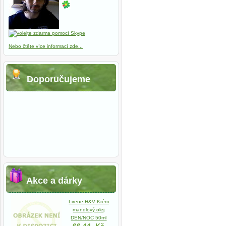
Nebo čtěte více informací zde...
Doporučujeme
Akce a dárky
Lirene H&V Krém
mandlový olej
DEN/NOC 50ml