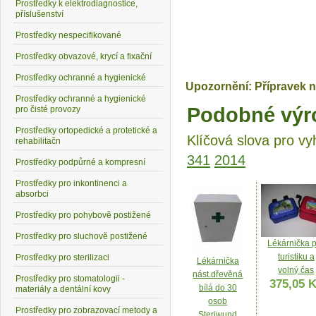
Prostředky k elektrodiagnostice,
příslušenství
Prostředky nespecifikované
Prostředky obvazové, krycí a fixační
Prostředky ochranné a hygienické
Upozornění: Přípravek n
Prostředky ochranné a hygienické
Podobné výr
pro čisté provozy
Prostředky ortopedické a protetické a
Klíčová slova pro vy
rehabilitačn
341
2014
Prostředky podpůrné a kompresní
Prostředky pro inkontinenci a
absorbci
Prostředky pro pohybově postižené
Prostředky pro sluchově postižené
Lékárnička 
turistiku a
Prostředky pro sterilizaci
Lékárnička
volný čas
nást.dřevěná
Prostředky pro stomatologii -
375,05 
bílá do 30
materiály a dentální kovy
osob
Prostředky pro zobrazovací metody a
Steriwund