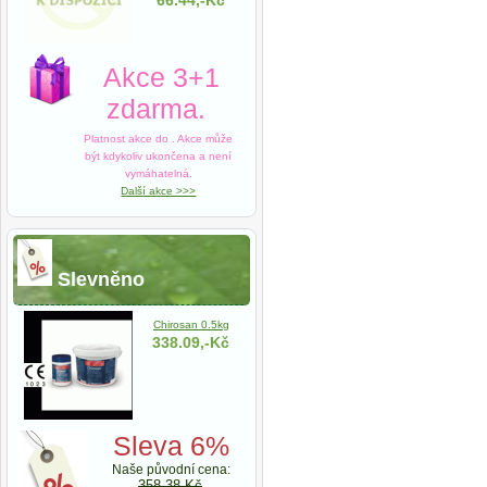
66.44,-Kč
Akce 3+1
zdarma.
Platnost akce do
. Akce může
být kdykoliv ukončena a není
vymáhatelná.
Další akce >>>
Slevněno
Chirosan 0.5kg
338.09,-Kč
Sleva 6%
Naše původní cena:
358,38 Kč
.