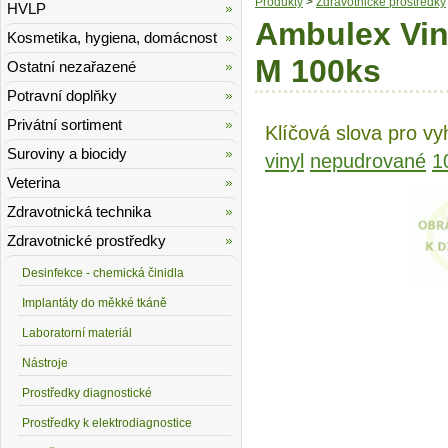
Produkty
>
Zdravotnické prostředky
HVLP
Ambulex Vin
Kosmetika, hygiena, domácnost
M 100ks
Ostatní nezařazené
Potravní doplňky
Privátní sortiment
Klíčová slova pro vy
Suroviny a biocidy
vinyl
nepudrované
1
Veterina
Zdravotnická technika
Zdravotnické prostředky
Desinfekce - chemická činidla
Implantáty do měkké tkáně
Laboratorní materiál
Nástroje
Prostředky diagnostické
Prostředky k elektrodiagnostice