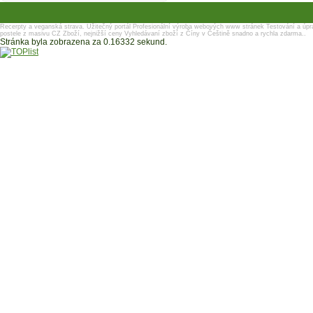
Recerpty a veganská strava.
Užitečný portál
Profesionální výroba webových www stránek
Testování a úpr
postele z masivu
CZ Zboží, nejnižší ceny
Vyhledávaní zboží z Číny v Češtině snadno a rychla zdarma..
Stránka byla zobrazena za 0.16332 sekund.