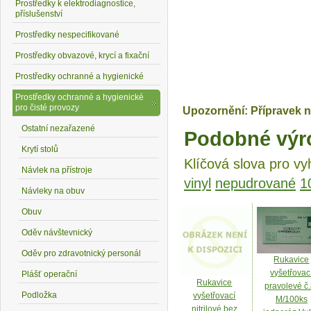
Prostředky k elektrodiagnostice,
příslušenství
Prostředky nespecifikované
Prostředky obvazové, krycí a fixační
Prostředky ochranné a hygienické
Prostředky ochranné a hygienické
pro čisté provozy
Upozornění: Přípravek n
Ostatní nezařazené
Podobné výr
Krytí stolů
Klíčová slova pro vy
Návlek na přístroje
vinyl
nepudrované
1
Návleky na obuv
Obuv
Oděv návštevnický
Oděv pro zdravotnický personál
Rukavice
vyšetřovac
Plášť operační
Rukavice
pravolevé č.
Podložka
vyšetřovací
M/100ks
nitrilové bez