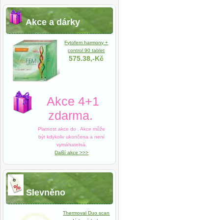
Akce a dárky
Fytofem harmony +
control 90 tablet
575.38,-Kč
Akce 4+1
zdarma.
Platnost akce do
. Akce může
být kdykoliv ukončena a není
vymáhatelná.
Další akce >>>
Slevněno
Thermoval Duo scan