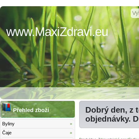
www.MaxiZdravi.eu
Dobrý den, z 
Přehled zboží
objednávky. 
Byliny
Čaje