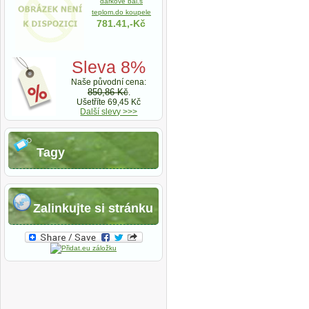
dárkové bal.s
teplom.do koupele
781.41,-Kč
Sleva 8%
Naše původní cena:
850,86 Kč
.
Ušetříte 69,45 Kč
Další slevy >>>
Tagy
Zalinkujte si stránku