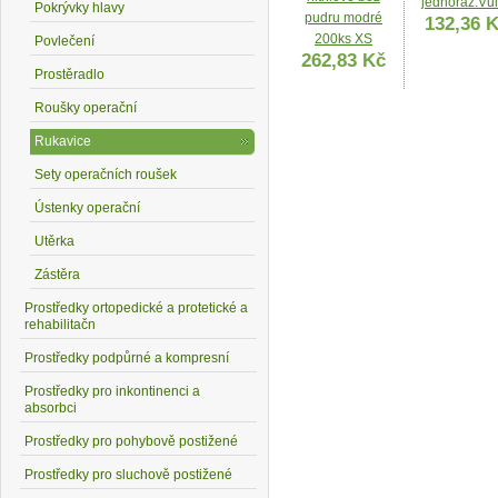
jednoráz.Vu
Pokrývky hlavy
pudru modré
132,36 
200ks XS
Povlečení
262,83 Kč
Prostěradlo
Roušky operační
Rukavice
Sety operačních roušek
Ústenky operační
Rukavice
Rukavice
Utěrka
oper.Evercare
nitrilové U
Zástěra
latex.pudr.sterilní
velikost S
7 1pár
bezprašn
Prostředky ortopedické a protetické a
10,88 Kč
100ks
rehabilitačn
126,99 
Prostředky podpůrné a kompresní
Prostředky pro inkontinenci a
absorbci
Prostředky pro pohybově postižené
Prostředky pro sluchově postižené