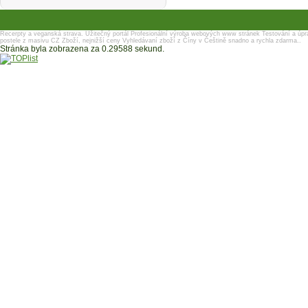
Recerpty a veganská strava.
Užitečný portál
Profesionální výroba webových www stránek
Testování a úpr
postele z masivu
CZ Zboží, nejnižší ceny
Vyhledávaní zboží z Číny v Češtině snadno a rychla zdarma..
Stránka byla zobrazena za 0.29588 sekund.