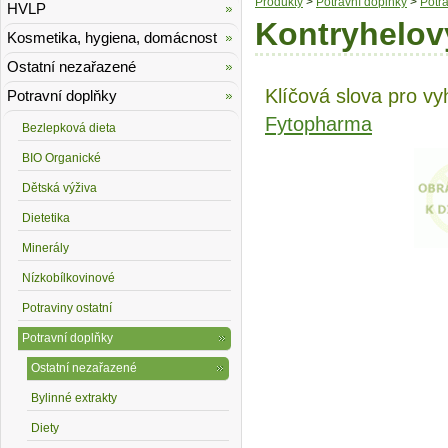
Produkty
>
Potravní doplňky
>
Potr
HVLP
Kontryhelov
Kosmetika, hygiena, domácnost
Ostatní nezařazené
Klíčová slova pro vy
Potravní doplňky
Fytopharma
Bezlepková dieta
BIO Organické
Dětská výživa
Dietetika
Minerály
Nízkobílkovinové
Potraviny ostatní
Potravní doplňky
Ostatní nezařazené
Bylinné extrakty
Diety