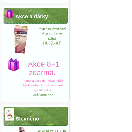
Akce a dárky
Phyteneo Tymiánový
sirup od 1 roku
250ml
70.37,-Kč
Akce 8+1
zdarma.
Platnost akce do
. Akce může
být kdykoliv ukončena a není
vymáhatelná.
Další akce >>>
Slevněno
Maxis NEW COTTON