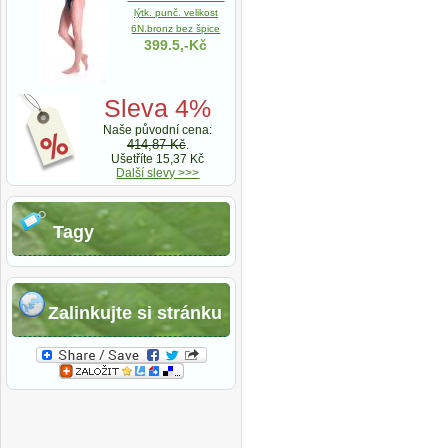
lýtk. punč. velikost
6N.bronz bez špice
399.5,-Kč
Sleva 4%
Naše původní cena:
414,87 Kč
.
Ušetříte 15,37 Kč
Další slevy >>>
Tagy
Zalinkujte si stránku