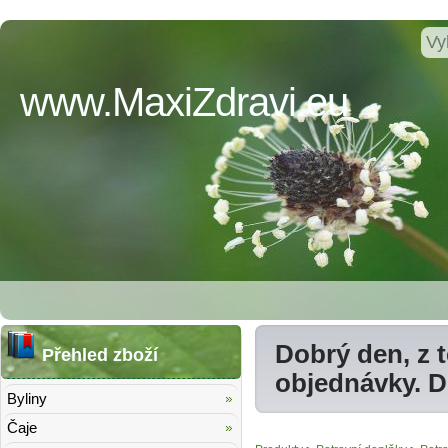
www.MaxiZdravi.eu
Dobrý den, z 
Přehled zboží
objednávky. 
Byliny
Čaje