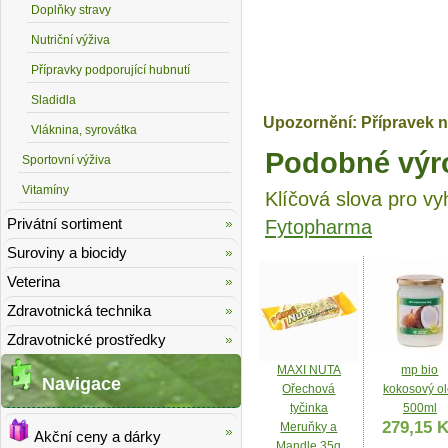
Doplňky stravy
Nutriční výživa
Přípravky podporující hubnutí
Sladidla
Upozornění: Přípravek n
Vláknina, syrovátka
Podobné výr
Sportovní výživa
Vitamíny
Klíčová slova pro vy
Privátní sortiment
Fytopharma
Suroviny a biocidy
Veterina
Zdravotnická technika
Zdravotnické prostředky
MAXI NUTA
mp bio
Navigace
Ořechová
kokosový ol
tyčinka
500ml
279,15 
Meruňky a
Akční ceny a dárky
Mandle 35g