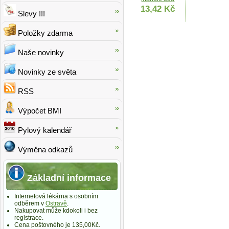
13,42 Kč
Slevy !!!
Položky zdarma
Naše novinky
Novinky ze světa
RSS
Výpočet BMI
Pylový kalendář
Výměna odkazů
Základní informace
Internetová lékárna s osobním
odběrem v
Ostravě
.
Nakupovat může kdokoli i bez
registrace.
Cena poštovného je 135,00Kč.