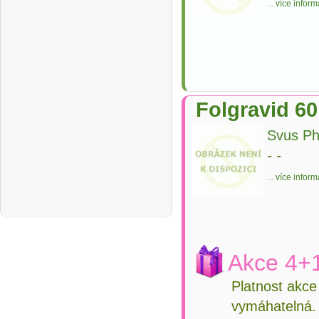
...
více inform
Folgravid 6
Svus Ph
-
-
...
více inform
Akce 4+1
Platnost akc
vymáhatelná.