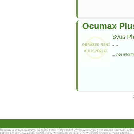
Ocumax Plus
Svus Ph
-
-
...
více inform
Recerpty a veganská strava.
Užitečný portál
Profesionální výroba webových www stránek
Testování a úpr
postele z masivu
CZ Zboží, nejnižší ceny
Vyhledávaní zboží z Číny v Češtině snadno a rychla zdarma..