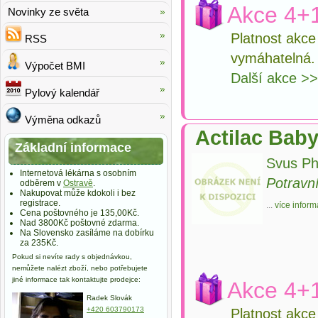
Akce 4+
Novinky ze světa
Platnost akc
RSS
vymáhatelná.
Výpočet BMI
Další akce >
Pylový kalendář
Výměna odkazů
Actilac Bab
Základní informace
Svus Ph
Internetová lékárna s osobním
Potravn
odběrem v
Ostravě
.
Nakupovat může kdokoli i bez
registrace.
...
více inform
Cena poštovného je 135,00Kč.
Nad 3800Kč poštovné zdarma.
Na Slovensko zasíláme na dobírku
za 235Kč.
Pokud si nevíte rady s objednávkou,
nemůžete nalézt zboží, nebo potřebujete
jiné informace tak kontaktujte prodejce:
Akce 4+
Radek Slovák
+420 603790173
Platnost akc