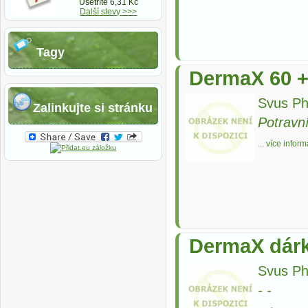
Ušetříte 6,31 Kč
Další slevy >>>
Tagy
DermaX 60 +
Svus Ph
Zalinkujte si stránku
Potravn
...
více inform
DermaX dárk
Svus Ph
-
-