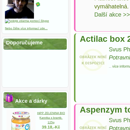
vymáhatelná.
Další akce >
Nebo čtěte více informací zde...
Actilac box 
Doporučujeme
Svus Ph
Potravn
...
více inform
Akce a dárky
Aspenzym t
HiPP ZELENINA BIO
Karotka s bramb.
Svus Ph
125g
39.18,-Kč
Potravn