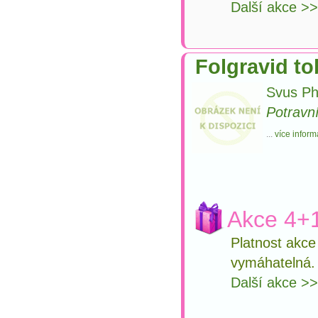
Další akce >
Folgravid to
Svus Ph
Potravn
...
více inform
Akce 4+1
Platnost akc
vymáhatelná.
Další akce >