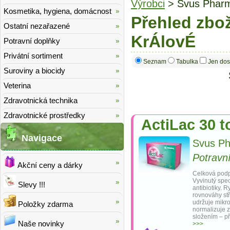
Výrobci
> Svus Pharm
Kosmetika, hygiena, domácnost
Přehled zbo
Ostatní nezařazené
KrÁlovÉ
Potravní doplňky
Privátní sortiment
Seznam
Tabulka
Jen dos
Suroviny a biocidy
Veterina
Zdravotnická technika
Zdravotnické prostředky
ActiLac 30 t
Navigace
Svus Ph
Potravn
Akční ceny a dárky
Celková podp
Vyvinutý speci
Slevy !!!
antibiotiky. 
rovnováhy stř
udržuje mikro
Položky zdarma
normalizuje 
složením – př
Naše novinky
>>>