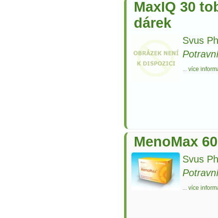
MaxIQ 30 to
dárek
Svus Ph
Potravn
...
více inform
MenoMax 60
Svus Ph
Potravn
...
více inform