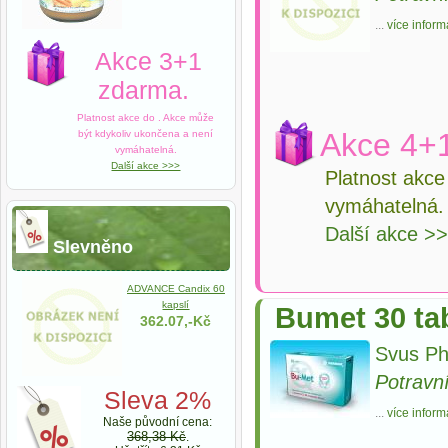
...
více inform
Akce 3+1
zdarma.
Platnost akce do
. Akce může
Akce 4+
být kdykoliv ukončena a není
vymáhatelná.
Další akce >>>
Platnost akc
vymáhatelná.
Další akce >
Slevněno
ADVANCE Candix 60
kapslí
Bumet 30 ta
362.07,-Kč
Svus Ph
Potravn
Sleva 2%
...
více inform
Naše původní cena:
368,38 Kč
.