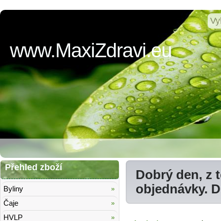
www.MaxiZdravi.eu
Přehled zboží
Dobrý den, z 
objednávky. 
Byliny
Čaje
HVLP