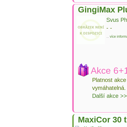
GingiMax Pl
Svus Ph
-
-
...
více inform
Akce 6+1
Platnost akc
vymáhatelná.
Další akce >
MaxiCor 30 