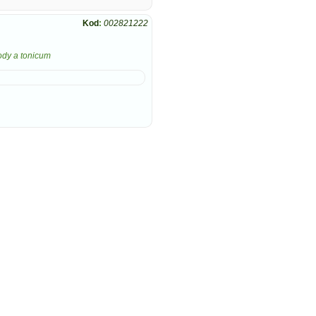
Kod
:
002821222
ody a tonicum