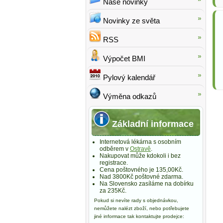
Naše novinky
Novinky ze světa
RSS
Výpočet BMI
Pylový kalendář
Výměna odkazů
Základní informace
Internetová lékárna s osobním
odběrem v
Ostravě
.
Nakupovat může kdokoli i bez
registrace.
Cena poštovného je 135,00Kč.
Nad 3800Kč poštovné zdarma.
Na Slovensko zasíláme na dobírku
za 235Kč.
Pokud si nevíte rady s objednávkou,
nemůžete nalézt zboží, nebo potřebujete
jiné informace tak kontaktujte prodejce: