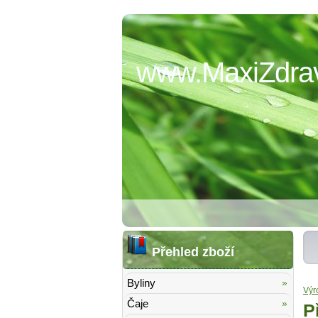
www.MaxiZdrav
Přehled zboží
Byliny
Výr
Čaje
P