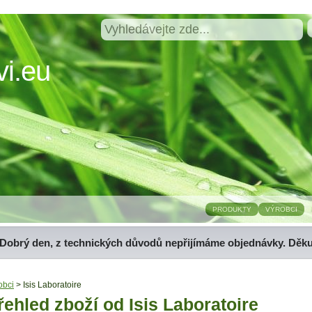
i.eu
PRODUKTY
VÝROBCI
Dobrý den, z technických důvodů nepřijímáme objednávky. Děk
obci
> Isis Laboratoire
řehled zboží od Isis Laboratoire