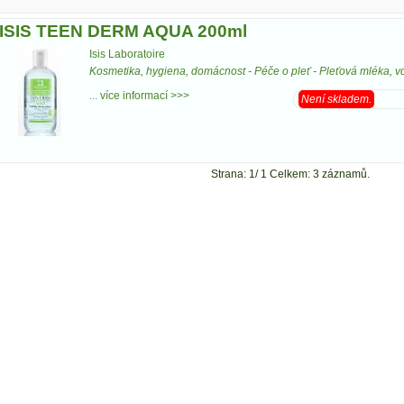
ISIS TEEN DERM AQUA 200ml
Isis Laboratoire
Kosmetika, hygiena, domácnost
-
Péče o pleť
-
Pleťová mléka, v
...
více informací >>>
Není skladem.
Strana: 1/ 1 Celkem: 3 záznamů.