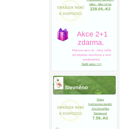
ellen - Mini 14 ks
228.04,-Kč
Akce 2+1
zdarma.
Platnost akce do
. Akce může
být kdykoliv ukončena a není
vymáhatelná.
Další akce >>>
Slevněno
Gáza
hydr.kompr.sterilní
10x10cm/5ks
Steriwund
7.59,-Kč