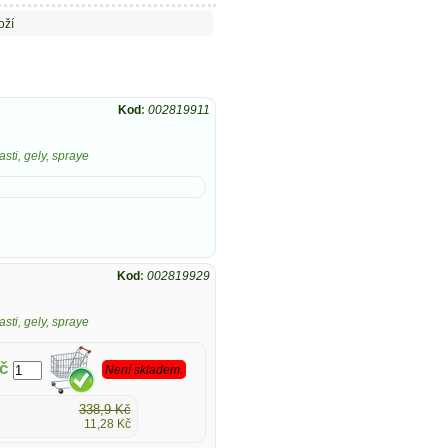
oží
Kod
:
002819911
sti, gely, spraye
Kod
:
002819929
sti, gely, spraye
č
Není skladem.
338,9 Kč
11,28 Kč