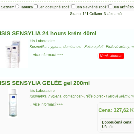
Seznam
Tabulka
Jen dostupné zboží
Jen slevněné zboží
Jen akční zb
Strana: 1/ 1 Celkem: 3 záznamů.
ISIS SENSYLIA 24 hours krém 40ml
Isis Laboratoire
Kosmetika, hygiena, domácnost
-
Péče o pleť
-
Pleťové krémy, ma
...
více informací >>>
Není skladem.
ISIS SENSYLIA GELÉE gel 200ml
Isis Laboratoire
Kosmetika, hygiena, domácnost
-
Péče o pleť
-
Pleťové krémy, ma
...
více informací >>>
Cena: 327,62 K
Doporučená cena:
Ušetříte: