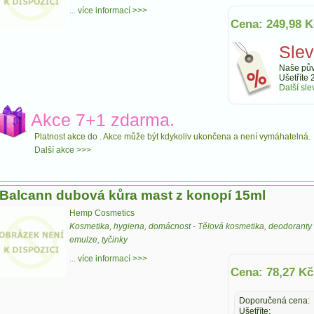
...
více informací >>>
Cena: 249,98 K
Sle
Naše pův
Ušetříte 
Další sle
Akce 7+1 zdarma.
Platnost akce do
. Akce může být kdykoliv ukončena a není vymáhatelná.
Další akce >>>
Balcann dubová kůra mast z konopí 15ml
Hemp Cosmetics
Kosmetika, hygiena, domácnost
-
Tělová kosmetika, deodoranty
emulze, tyčinky
...
více informací >>>
Cena: 78,27 Kč
Doporučená cena:
Ušetříte: