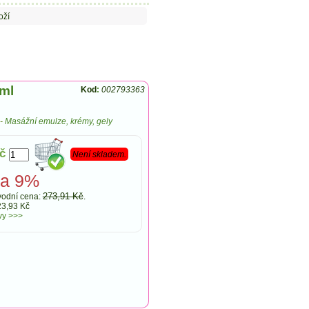
oží
5ml
Kod
:
002793363
-
Masážní emulze, krémy, gely
č
Není skladem.
va 9%
273,91 Kč
odní cena:
.
23,93 Kč
vy >>>