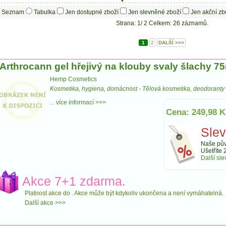
Seznam
Tabulka
Jen dostupné zboží
Jen slevněné zboží
Jen akční zb
Strana: 1/ 2 Celkem: 26 záznamů.
1
2
DALŠÍ >>>
Arthrocann gel hřejivý na klouby svaly šlachy 7
Hemp Cosmetics
Kosmetika, hygiena, domácnost
-
Tělová kosmetika, deodoranty
...
více informací >>>
Cena: 249,98 K
Sle
Naše pův
Ušetříte 
Další sle
Akce 7+1 zdarma.
Platnost akce do
. Akce může být kdykoliv ukončena a není vymáhatelná.
Další akce >>>