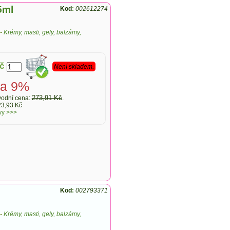
5ml
Kod
:
002612274
-
Krémy, masti, gely, balzámy,
č
Není skladem.
va 9%
273,91 Kč
odní cena:
.
23,93 Kč
vy >>>
Kod
:
002793371
-
Krémy, masti, gely, balzámy,