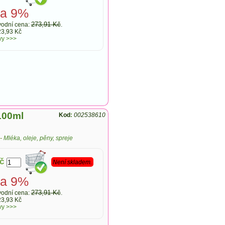
va 9%
273,91 Kč
odní cena:
.
23,93 Kč
vy >>>
100ml
Kod
:
002538610
-
Mléka, oleje, pěny, spreje
č
Není skladem.
va 9%
273,91 Kč
odní cena:
.
23,93 Kč
vy >>>