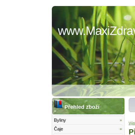
www.MaxiZdrav
Přehled zboží
Byliny
Výr
Čaje
P