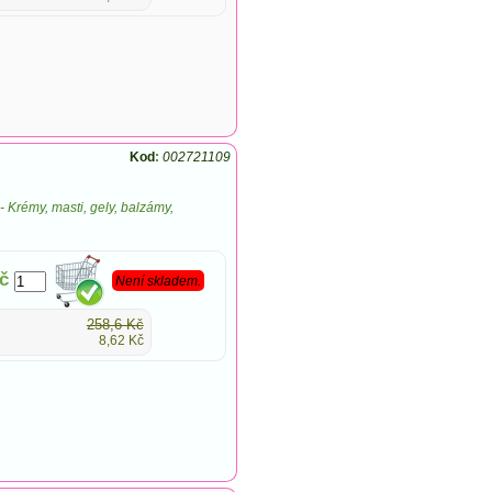
Kod
:
002721109
-
Krémy, masti, gely, balzámy,
č
Není skladem.
258,6 Kč
8,62 Kč