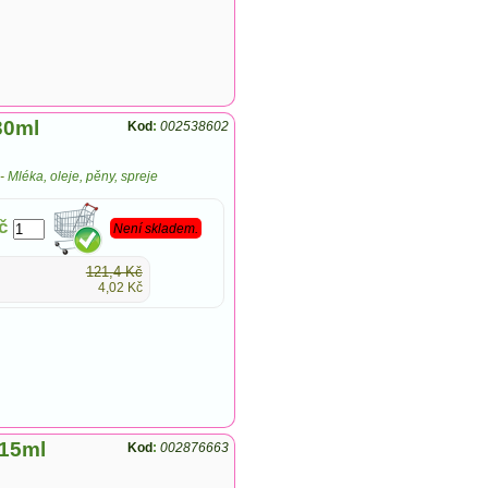
30ml
Kod
:
002538602
-
Mléka, oleje, pěny, spreje
č
Není skladem.
121,4 Kč
4,02 Kč
 15ml
Kod
:
002876663