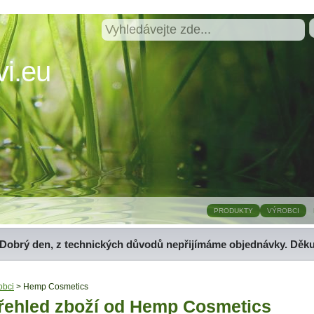
i.eu
PRODUKTY
VÝROBCI
Dobrý den, z technických důvodů nepřijímáme objednávky. Děk
obci
> Hemp Cosmetics
řehled zboží od Hemp Cosmetics