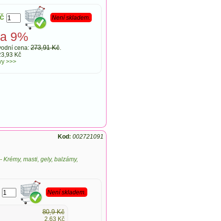
č
Není skladem.
va 9%
273,91 Kč
odní cena:
.
23,93 Kč
vy >>>
Kod
:
002721091
-
Krémy, masti, gely, balzámy,
Není skladem.
80,9 Kč
2,63 Kč