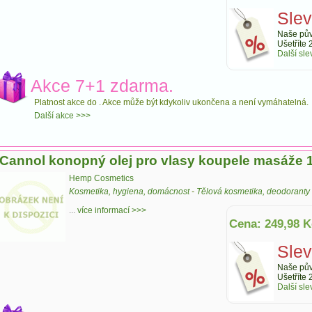
Sle
Naše pův
Ušetříte 
Další sle
Akce 7+1 zdarma.
Platnost akce do
. Akce může být kdykoliv ukončena a není vymáhatelná.
Další akce >>>
Cannol konopný olej pro vlasy koupele masáže 
Hemp Cosmetics
Kosmetika, hygiena, domácnost
-
Tělová kosmetika, deodoranty
...
více informací >>>
Cena: 249,98 K
Sle
Naše pův
Ušetříte 
Další sle