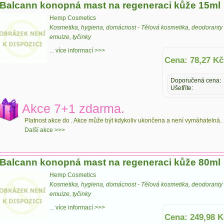
Balcann konopná mast na regeneraci kůže 15ml
Hemp Cosmetics
Kosmetika, hygiena, domácnost
-
Tělová kosmetika, deodoranty
emulze, tyčinky
...
více informací >>>
Cena: 78,27 Kč
Doporučená cena:
Ušetříte:
Akce 7+1 zdarma.
Platnost akce do
. Akce může být kdykoliv ukončena a není vymáhatelná.
Další akce >>>
Balcann konopná mast na regeneraci kůže 80ml
Hemp Cosmetics
Kosmetika, hygiena, domácnost
-
Tělová kosmetika, deodoranty
emulze, tyčinky
...
více informací >>>
Cena: 249,98 K