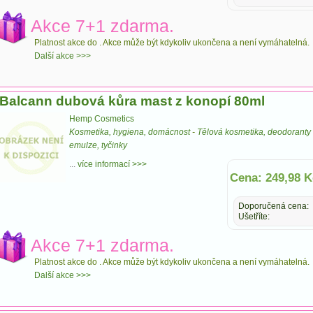
Akce 7+1 zdarma.
Platnost akce do
. Akce může být kdykoliv ukončena a není vymáhatelná.
Další akce >>>
Balcann dubová kůra mast z konopí 80ml
Hemp Cosmetics
Kosmetika, hygiena, domácnost
-
Tělová kosmetika, deodoranty
emulze, tyčinky
...
více informací >>>
Cena: 249,98 K
Doporučená cena:
Ušetříte:
Akce 7+1 zdarma.
Platnost akce do
. Akce může být kdykoliv ukončena a není vymáhatelná.
Další akce >>>