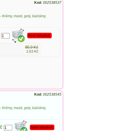
Kod
:
002538537
-
Krémy, masti, gely, balzámy,
Není skladem.
80,9 Kč
2,63 Kč
Kod
:
002538545
-
Krémy, masti, gely, balzámy,
č
Není skladem.