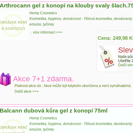
Arthrocann gel z konopí na klouby svaly šlach.7
Hemp Cosmetics
Kosmetika, hygiena, domácnost
-
Tělová kosmetika, deodoranty
emulze, tyčinky
...
více informací >>>
Cena: 249,98 K
Sle
Naše pův
Ušetříte 
Další sle
Akce 7+1 zdarma.
Platnost akce do
. Akce může být kdykoliv ukončena a není vymáhatelná.
Další akce >>>
Balcann dubová kůra gel z konopí 75ml
Hemp Cosmetics
Kosmetika, hygiena, domácnost
-
Tělová kosmetika, deodoranty
emulze, tyčinky