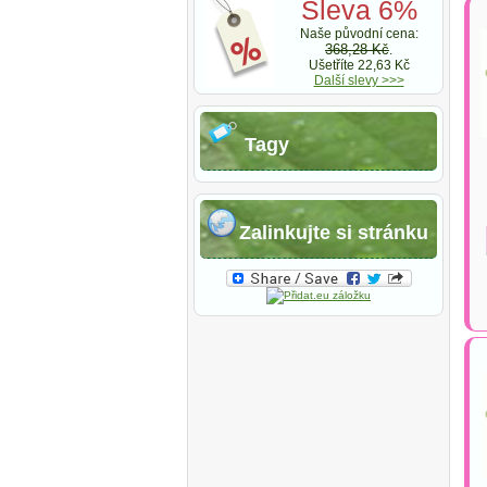
Sleva 6%
Naše původní cena:
368,28 Kč
.
Ušetříte 22,63 Kč
Další slevy >>>
Tagy
Zalinkujte si stránku