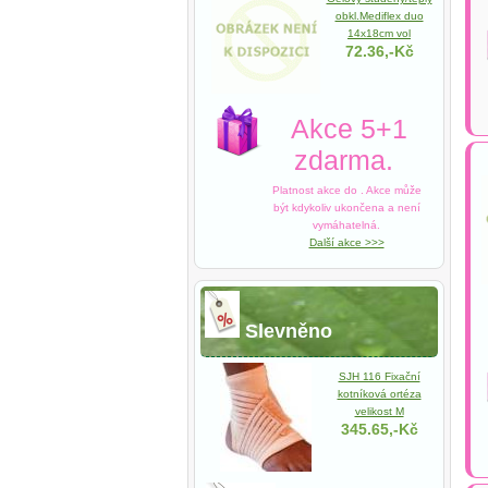
obkl.Mediflex duo
14x18cm vol
72.36,-Kč
Akce 5+1
zdarma.
Platnost akce do
. Akce může
být kdykoliv ukončena a není
vymáhatelná.
Další akce >>>
Slevněno
SJH 116 Fixační
kotníková ortéza
velikost M
345.65,-Kč