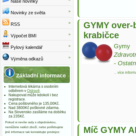
Naše novinky
Novinky ze světa
GYMY over-b
RSS
krabičce
Výpočet BMI
Gymy
Pylový kalendář
Zdravot
Výměna odkazů
-
Ostatn
...
více inform
Základní informace
Internetová lékárna s osobním
odběrem v
Ostravě
.
Nakupovat může kdokoli i bez
registrace.
Cena poštovného je 135,00Kč.
Nad 3800Kč poštovné zdarma.
Na Slovensko zasíláme na dobírku
za 235Kč.
Pokud si nevíte rady s objednávkou,
Míč GYMY AB
nemůžete nalézt zboží, nebo potřebujete
jiné informace tak kontaktujte prodejce: