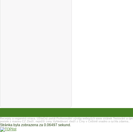
Recerpty a veganská strava.
Užitečný portál
Profesionální výroba webových www stránek
Testování a úpr
postele z masivu
CZ Zboží, nejnižší ceny
Vyhledávaní zboží z Číny v Češtině snadno a rychla zdarma..
Stránka byla zobrazena za 0.06497 sekund.