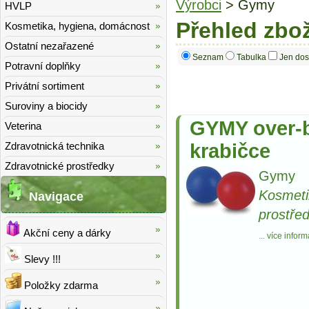
Výrobci
> Gymy
HVLP
Přehled zbo
Kosmetika, hygiena, domácnost
Ostatní nezařazené
Seznam
Tabulka
Jen dos
Potravní doplňky
Privátní sortiment
Suroviny a biocidy
GYMY over-b
Veterina
Zdravotnická technika
krabičce
Zdravotnické prostředky
Gymy
Kosmeti
Navigace
prostře
Akční ceny a dárky
...
více inform
Slevy !!!
Položky zdarma