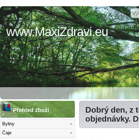
www.MaxiZdravi.eu
Dobrý den, z 
Přehled zboží
objednávky. 
Byliny
Čaje