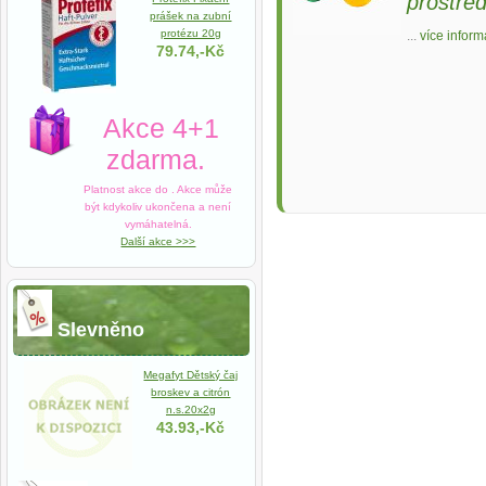
prostře
prášek na zubní
protézu 20g
...
více inform
79.74,-Kč
Akce 4+1
zdarma.
Platnost akce do
. Akce může
být kdykoliv ukončena a není
vymáhatelná.
Další akce >>>
Slevněno
Megafyt Dětský čaj
broskev a citrón
n.s.20x2g
43.93,-Kč