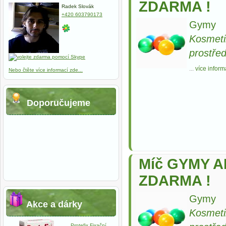
ZDARMA !
Radek Slovák
+420 603790173
Gymy
Kosmeti
prostře
...
více inform
Nebo čtěte více informací zde...
Doporučujeme
Míč GYMY AB
ZDARMA !
Gymy
Akce a dárky
Kosmeti
Protefix Fixační