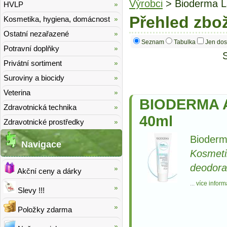
Výrobci
> Bioderma L
HVLP
Přehled zbo
Kosmetika, hygiena, domácnost
Ostatní nezařazené
Seznam
Tabulka
Jen dos
Potravní doplňky
Privátní sortiment
Suroviny a biocidy
Veterina
BIODERMA 
Zdravotnická technika
40ml
Zdravotnické prostředky
Bioderm
Navigace
Kosmeti
deodora
Akční ceny a dárky
...
více inform
Slevy !!!
Položky zdarma