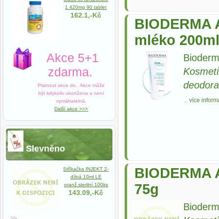
1 420mg 90 tablet
162.1,-Kč
BIODERMA A
mléko 200m
Akce 5+1
Bioderm
zdarma.
Kosmeti
deodora
Platnost akce do
. Akce může
být kdykoliv ukončena a není
...
více inform
vymáhatelná.
Další akce >>>
Slevněno
BIODERMA A
Stříkačka INJEKT 2-
dílná 10ml LE
75g
oranž.sterilní 100ks
143.09,-Kč
Bioderm