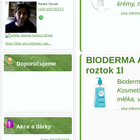
krémy, m
Radek Slovák
+420 603790173
...
více inform
Nebo čtěte více informací zde...
BIODERMA A
Doporučujeme
roztok 1l
Bioderm
Kosmeti
mléka, 
...
více inform
Akce a dárky
Swiss MAGNESIUM