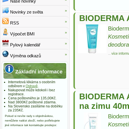
Naše novinky
Novinky ze světa
BIODERMA A
RSS
Bioderm
Výpočet BMI
Kosmeti
deodora
Pylový kalendář
...
více inform
Výměna odkazů
Základní informace
Internetová lékárna s osobním
odběrem v
Ostravě
.
Nakupovat může kdokoli i bez
BIODERMA A
registrace.
Cena poštovného je 135,00Kč.
Nad 3800Kč poštovné zdarma.
na zimu 40m
Na Slovensko zasíláme na dobírku
za 235Kč.
Bioderm
Pokud si nevíte rady s objednávkou,
nemůžete nalézt zboží, nebo potřebujete
Kosmeti
jiné informace tak kontaktujte prodejce: