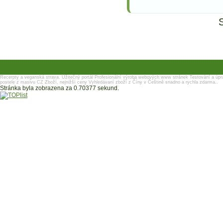
Recerpty a veganská strava.
Užitečný portál
Profesionální výroba webových www stránek
Testování a úpr
postele z masivu
CZ Zboží, nejnižší ceny
Vyhledávaní zboží z Číny v Češtině snadno a rychla zdarma..
Stránka byla zobrazena za 0.70377 sekund.