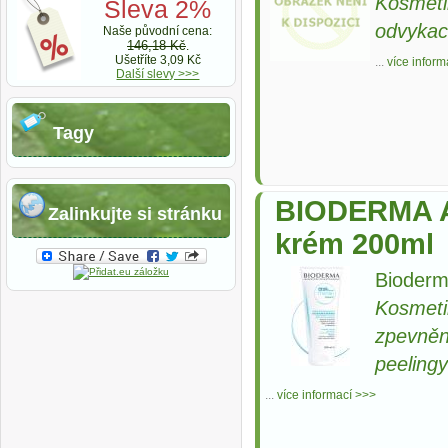
Kosmeti
Sleva 2%
odvykac
Naše původní cena:
146,18 Kč
.
Ušetříte 3,09 Kč
...
více inform
Další slevy >>>
Tagy
BIODERMA A
Zalinkujte si stránku
krém 200ml
Bioderm
Kosmeti
zpevnění
peelingy
...
více informací >>>