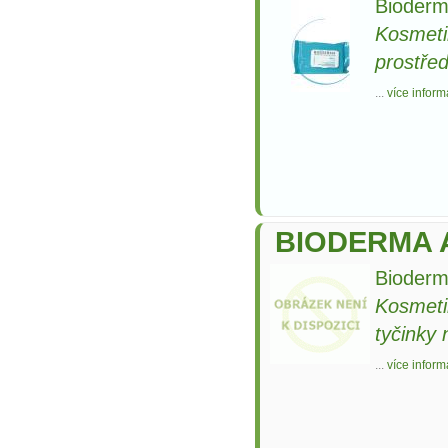
Bioderm
Kosmeti
prostře
...
více inform
BIODERMA A
Bioderm
Kosmeti
tyčinky 
...
více inform