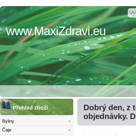
www.MaxiZdravi.eu
Dobrý den, z 
Přehled zboží
objednávky. 
Byliny
Čaje