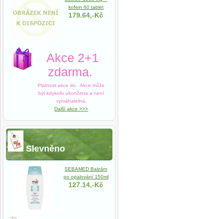
kofein 60 tablet
179.64,-Kč
Akce 2+1
zdarma.
Platnost akce do
. Akce může
být kdykoliv ukončena a není
vymáhatelná.
Další akce >>>
Slevněno
SEBAMED Balzám
po opalování 150ml
127.14,-Kč