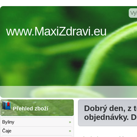
www.MaxiZdravi.eu
Dobrý den, z 
Přehled zboží
objednávky. 
Byliny
Čaje