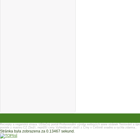
Recerpty a veganská strava.
Užitečný portál
Profesionální výroba webových www stránek
Testování a úpr
postele z masivu
CZ Zboží, nejnižší ceny
Vyhledávaní zboží z Číny v Češtině snadno a rychla zdarma..
Stránka byla zobrazena za 0.13467 sekund.