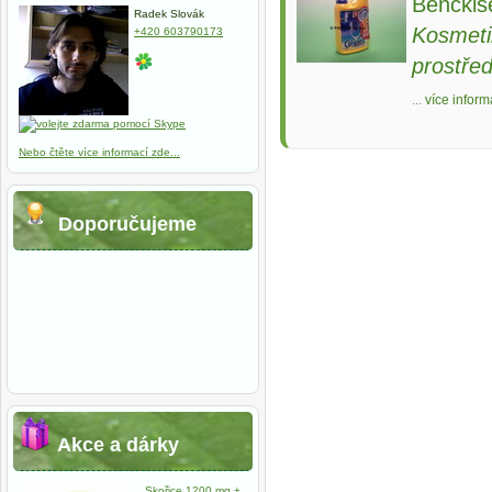
Benckis
Radek Slovák
Kosmeti
+420 603790173
prostře
...
více inform
Nebo čtěte více informací zde...
Doporučujeme
Akce a dárky
Skořice 1200 mg +