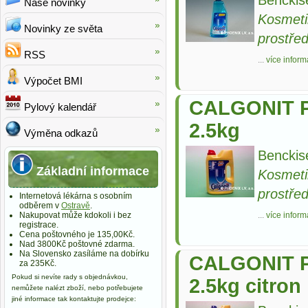
Naše novinky
Kosmeti
Novinky ze světa
prostře
RSS
...
více inform
Výpočet BMI
CALGONIT P
Pylový kalendář
2.5kg
Výměna odkazů
Benckis
Základní informace
Kosmeti
prostře
Internetová lékárna s osobním
odběrem v
Ostravě
.
Nakupovat může kdokoli i bez
...
více inform
registrace.
Cena poštovného je 135,00Kč.
Nad 3800Kč poštovné zdarma.
Na Slovensko zasíláme na dobírku
CALGONIT P
za 235Kč.
Pokud si nevíte rady s objednávkou,
2.5kg citron
nemůžete nalézt zboží, nebo potřebujete
jiné informace tak kontaktujte prodejce: