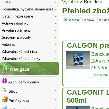
Výrobci
> Benckiser
HVLP
Přehled zbo
Kosmetika, hygiena, domácnost
Ostatní nezařazené
Seznam
Tabulka
Jen dos
Potravní doplňky
Privátní sortiment
Suroviny a biocidy
CALGON práš
Veterina
Zdravotnická technika
Benckis
Zdravotnické prostředky
Zdravot
Ostatní
Navigace
...
více inform
Akční ceny a dárky
CALGONIT Le
Slevy !!!
500ml
Položky zdarma
Benckis