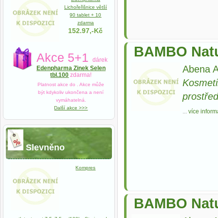
Lichořeřišnice větší
90 tablet + 10
zdarma
152.97,-Kč
BAMBO Natur
Akce 5+1
dárek
Abena A
Edenpharma Zinek Selen
tbl.100
zdarma!
Kosmeti
Platnost akce do
. Akce může
být kdykoliv ukončena a není
prostře
vymáhatelná.
Další akce >>>
...
více inform
Slevněno
Kompres
BAMBO Natur