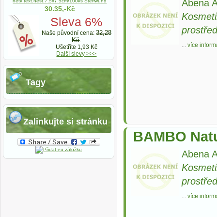
Abena A
netk.text.nest.7.5x7.5cm/100ks Steriwund
30.35,-Kč
Kosmeti
Sleva 6%
prostře
32,28
Naše původní cena:
Kč
.
...
více inform
Ušetříte 1,93 Kč
Další slevy >>>
Tagy
Zalinkujte si stránku
BAMBO Natur
Abena A
Kosmeti
prostře
...
více inform