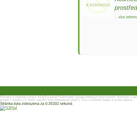
prostře
...
více inform
Recerpty a veganská strava.
Užitečný portál
Profesionální výroba webových www stránek
Testování a úpr
postele z masivu
CZ Zboží, nejnižší ceny
Vyhledávaní zboží z Číny v Češtině snadno a rychla zdarma..
Stránka byla zobrazena za 0.35202 sekund.