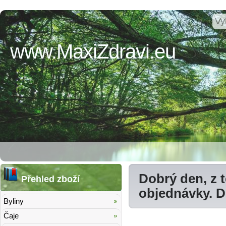
www.MaxiZdravi.eu
Dobrý den, z 
Přehled zboží
objednávky. 
Byliny
Čaje