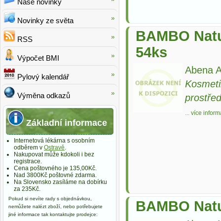
Naše novinky
Novinky ze světa
BAMBO Natur
RSS
54ks
Výpočet BMI
Abena A
Pylový kalendář
Kosmeti
Výměna odkazů
prostře
...
více inform
Základní informace
Internetová lékárna s osobním
odběrem v
Ostravě
.
Nakupovat může kdokoli i bez
registrace.
Cena poštovného je 135,00Kč.
Nad 3800Kč poštovné zdarma.
Na Slovensko zasíláme na dobírku
za 235Kč.
Pokud si nevíte rady s objednávkou,
BAMBO Natur
nemůžete nalézt zboží, nebo potřebujete
jiné informace tak kontaktujte prodejce: