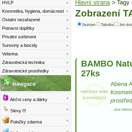
Hlavní strana
> Tagy 
HVLP
Zobrazení T
Kosmetika, hygiena, domácnost
Ostatní nezařazené
Seznam
Tabulka
Jen dos
Potravní doplňky
Privátní sortiment
Suroviny a biocidy
Veterina
BAMBO Natur
Zdravotnická technika
Zdravotnické prostředky
27ks
Abena A
Navigace
Kosmeti
Akční ceny a dárky
prostře
...
více inform
Slevy !!!
Položky zdarma