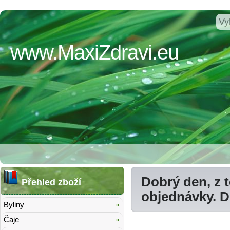
www.MaxiZdravi.eu
Dobrý den, z 
Přehled zboží
objednávky. 
Byliny
Čaje