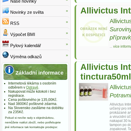
Naše novinky
Allivictus I
Novinky ze světa
Allivictu
RSS
Suroviny
Výpočet BMI
příprav
Pylový kalendář
...
více inform
Výměna odkazů
Allivictus In
Základní informace
tinctura50ml
Internetová lékárna s osobním
Allivictu
odběrem v
Ostravě
.
Nakupovat může kdokoli i bez
Potravn
registrace.
Cena poštovného je 135,00Kč.
Nad 3800Kč poštovné zdarma.
Allivictus Int
Na Slovensko zasíláme na dobírku
určený pro in
za 235Kč.
prokázané ant
a virucidní ú
Pokud si nevíte rady s objednávkou,
nakapat 30 k
nemůžete nalézt zboží, nebo potřebujete
tampon po do
jiné informace tak kontaktujte prodejce:
zopakovat. T