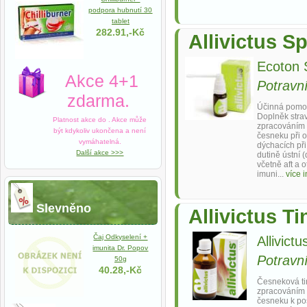
podpora hubnutí 30
tablet
282.91,-Kč
Allivictus S
Ecoton S
Akce 4+1
Potravn
zdarma.
Účinná pomoc
Doplněk stra
Platnost akce do
. Akce může
zpracováním 
být kdykoliv ukončena a není
česneku při 
vymáhatelná.
dýchacích při
Další akce >>>
dutině ústní (
včetně aft a o
imuni...
více 
Slevněno
Allivictus T
Čaj Odkyselení +
Allivictu
imunita Dr. Popov
Potravn
50g
40.28,-Kč
Česneková ti
zpracováním 
česneku k pos