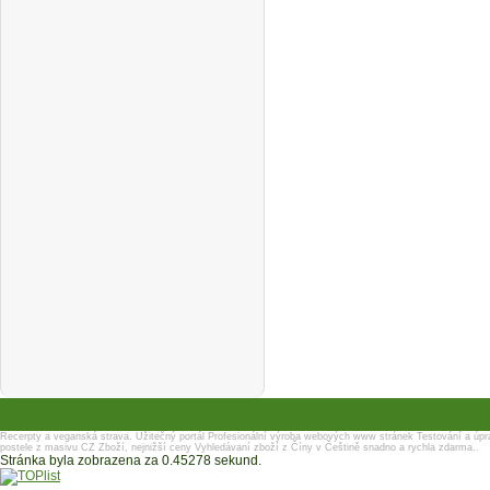
Recerpty a veganská strava.
Užitečný portál
Profesionální výroba webových www stránek
Testování a úpr
postele z masivu
CZ Zboží, nejnižší ceny
Vyhledávaní zboží z Číny v Češtině snadno a rychla zdarma..
Stránka byla zobrazena za 0.45278 sekund.