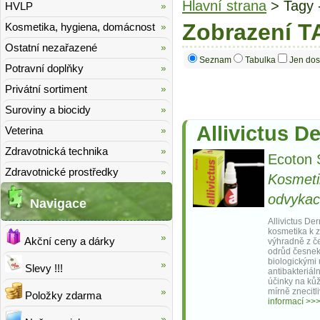
Hlavní strana
> Tagy 
HVLP
Zobrazení T
Kosmetika, hygiena, domácnost
Ostatní nezařazené
Seznam
Tabulka
Jen dos
Potravní doplňky
Privátní sortiment
Suroviny a biocidy
Allivictus D
Veterina
Zdravotnická technika
Ecoton S
Zdravotnické prostředky
Kosmeti
odvykac
Navigace
Allivictus De
kosmetika k z
Akční ceny a dárky
výhradně z č
odrůd česne
biologickými 
Slevy !!!
antibakteriáln
účinky na kůž
mírně znecitl
Položky zdarma
informací >>