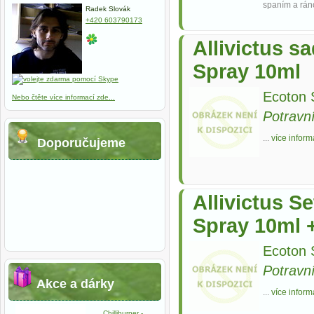
spaním a ráno
Radek Slovák
+420 603790173
Allivictus s
Spray 10ml
Ecoton S
Nebo čtěte více informací zde...
Potravn
...
více inform
Doporučujeme
Allivictus S
Spray 10ml 
Ecoton S
Potravn
Akce a dárky
...
více inform
Chilliburner -