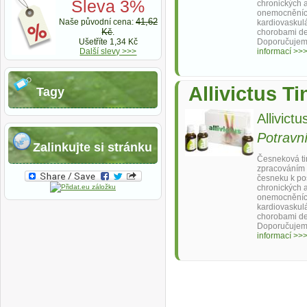
Sleva 3%
chronických a
onemocněníc
41,62
Naše původní cena:
kardiovaskulá
Kč
.
chorobami de
Ušetříte 1,34 Kč
Doporučujem
Další slevy >>>
informací >>
Allivictus T
Tagy
Allivictu
Potravn
Zalinkujte si stránku
Česneková ti
zpracováním 
česneku k pos
chronických a
onemocněníc
kardiovaskulá
chorobami de
Doporučujem
informací >>