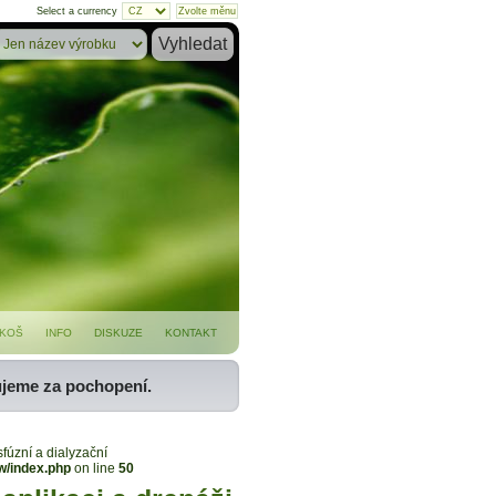
Select a currency
KOŠ
INFO
DISKUZE
KONTAKT
ujeme za pochopení.
sfúzní a dialyzační
w/index.php
on line
50