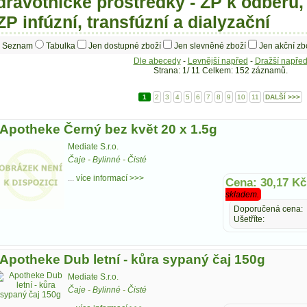
dravotnické prostředky - ZP k odběru, 
 ZP infúzní, transfúzní a dialyzační
Seznam
Tabulka
Jen dostupné zboží
Jen slevněné zboží
Jen akční zb
Dle abecedy
-
Levnější napřed
-
Dražší napře
Strana: 1/ 11 Celkem: 152 záznamů.
1
2
3
4
5
6
7
8
9
10
11
DALŠÍ >>>
Apotheke Černý bez květ 20 x 1.5g
Mediate S.r.o.
Čaje
-
Bylinné
-
Čisté
...
více informací >>>
Cena: 30,17 Kč
skladem.
Doporučená cena:
Ušetříte:
Apotheke Dub letní - kůra sypaný čaj 150g
Mediate S.r.o.
Čaje
-
Bylinné
-
Čisté