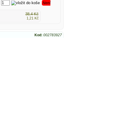
Není
38,4 Kč
1,21 Kč
Kod
:
002783927
Není
25,4 Kč
0,84 Kč
Kod
:
002796945
Není
37,7 Kč
1,22 Kč