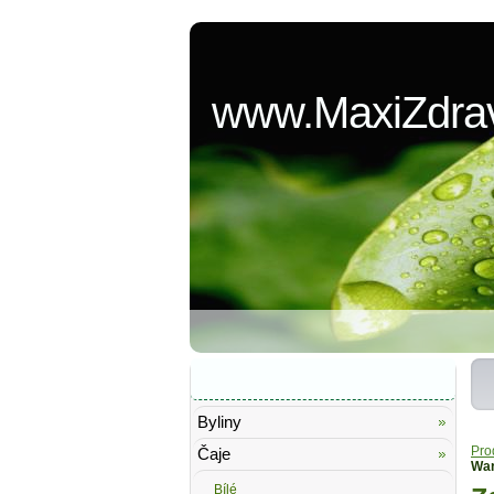
www.MaxiZdrav
Přehled zboží
Byliny
Pro
Čaje
War
Bílé