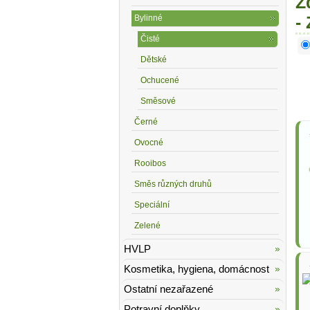
Z
-
Bylinné
Čisté
Dětské
Ochucené
Směsové
Černé
Ovocné
Rooibos
Směs různých druhů
Speciální
Zelené
HVLP
Kosmetika, hygiena, domácnost
Ostatní nezařazené
Potravní doplňky