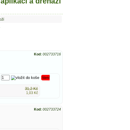
aplikaci a drenáži
oží
d
Kod
:
002733716
Není
31,2 Kč
1,03 Kč
Kod
:
002733724