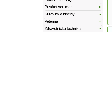
Privátní sortiment
Suroviny a biocidy
Veterina
Zdravotnická technika
Zdravotnické prostředky
Navigace
Akční ceny a dárky
Slevy !!!
Položky zdarma
Naše novinky
Novinky ze světa
RSS