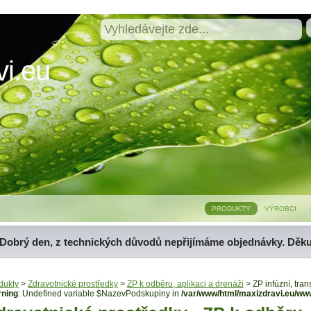
i.eu
PRODUKTY
VÝROBCI
Dobrý den, z technických důvodů nepřijímáme objednávky. Děk
dukty
>
Zdravotnické prostředky
>
ZP k odběru, aplikaci a drenáži
> ZP infúzní, tran
ning
: Undefined variable $NazevPodskupiny in
/var/www/html/maxizdravi.eu/ww