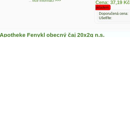
...
více informací >>>
Cena: 37,19 Kč
skladem.
Doporučená cena:
Ušetříte:
Apotheke Fenykl obecný čaj 20x2g n.s.
Mediate S.r.o.
Čaje
-
Bylinné
-
Čisté
...
více informací >>>
Cena: 24,56 Kč
skladem.
Doporučená cena:
Ušetříte:
Apotheke Heřmánek pravý -květ sypaný 65g
Mediate S.r.o.
Čaje
-
Bylinné
-
Čisté
...
více informací >>>
Cena: 36,48 Kč
skladem.
Doporučená cena:
Ušetříte: