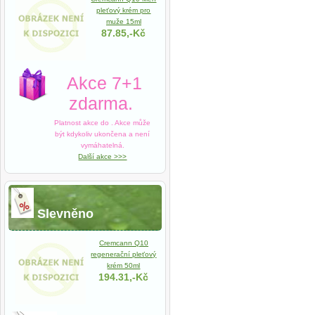
pleťový krém pro
muže 15ml
87.85,-Kč
Akce 7+1
zdarma.
Platnost akce do
. Akce může
být kdykoliv ukončena a není
vymáhatelná.
Další akce >>>
Slevněno
Cremcann Q10
regenerační pleťový
krém 50ml
194.31,-Kč