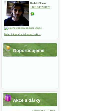
Radek Slovák
+420 603790173
URO - Manosa
Brainway
40 tablet
Prodromin 
213,67 Kč
kapslí
536,67 
Nebo čtěte více informací zde...
Doporučujeme
Akce a dárky
Cremcann Q10 Men