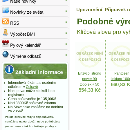
Naše novinky
Upozornění: Přípravek n
Novinky ze světa
Podobné výr
RSS
Klíčová slova pro vy
Výpočet BMI
Pylový kalendář
Výměna odkazů
Základní informace
Enzycol strong
Pantožen
power 90
tinktura 100
Internetová lékárna s osobním
660,83 
tobolek + 50
odběrem v
Ostravě
.
554,33 Kč
Nakupovat může kdokoli i bez
registrace.
Cena poštovného je 135,00Kč.
Nad 3800Kč poštovné zdarma.
Na Slovensko zasíláme na dobírku
za 235Kč.
Pokud si nevíte rady s objednávkou,
nemůžete nalézt zboží, nebo potřebujete
jiné informace tak kontaktujte prodejce: