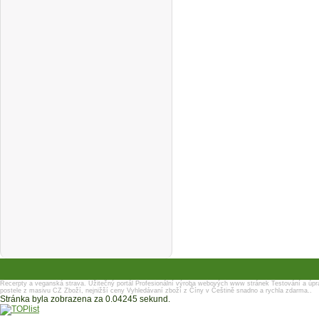
Recerpty a veganská strava.
Užitečný portál
Profesionální výroba webových www stránek
Testování a úpr
postele z masivu
CZ Zboží, nejnižší ceny
Vyhledávaní zboží z Číny v Češtině snadno a rychla zdarma..
Stránka byla zobrazena za 0.04245 sekund.