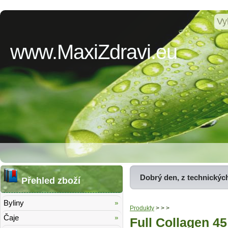
www.MaxiZdravi.eu
Dobrý den, z technickýc
Přehled zboží
Byliny
Produkty
>
>
>
Čaje
Full Collagen 45