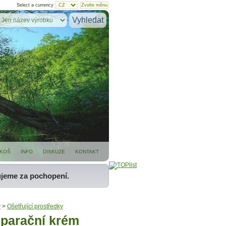
Select a currency
KOŠ
INFO
DISKUZE
KONTAKT
ujeme za pochopení.
y
>
Ošetřující prostředky
parační krém