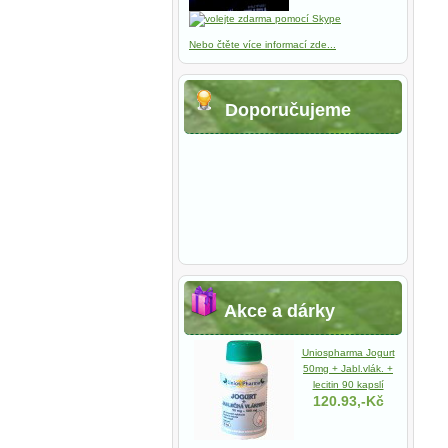
Nebo čtěte více informací zde...
Doporučujeme
Akce a dárky
Uniospharma Jogurt
50mg + Jabl.vlák. +
lecitin 90 kapslí
120.93,-Kč