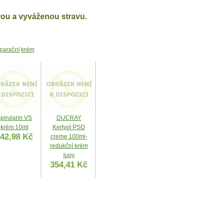
rou a vyváženou stravu.
parační
krém
pirularin VS
DUCRAY
krém 10ml
Kertyol PSO
42,98 Kč
creme 100ml-
redukční krém
lupy
354,41 Kč