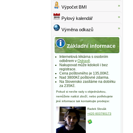
Výpočet BMI
Pylový kalendář
Výměna odkazů
Základní informace
Internetová lékárna s osobním
odběrem v
Ostravě
.
Nakupovat může kdokoli i bez
registrace.
Cena poštovného je 135,00Kč.
Nad 3800Kč poštovné zdarma.
Na Slovensko zasíláme na dobírku
za 235Kč.
Pokud si nevíte rady s objednávkou,
nemůžete nalézt zboží, nebo potřebujete
jiné informace tak kontaktujte prodejce:
Radek Slovák
+420 603790173