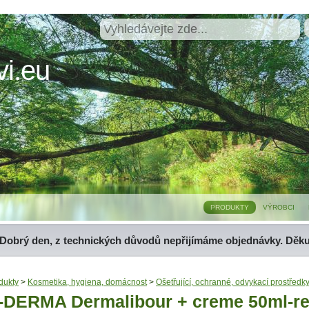
i.eu
PRODUKTY
VÝROBCI
Dobrý den, z technických důvodů nepřijímáme objednávky. Děk
dukty
>
Kosmetika, hygiena, domácnost
>
Ošetřující, ochranné, odvykací prostředk
-DERMA Dermalibour + creme 50ml-re