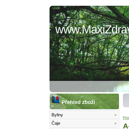
www.MaxiZdrav
Přehled zboží
Byliny
Pro
Čaje
A