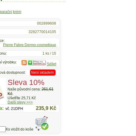
parační
krém
002899608
3282770014105
ce:
Pierre Fabre Dermo-cosmetique
onu:
1 ks / 10
í výrobku:
Sdílet
ová dostupnost:
Není skladem.
Sleva 10%
261,61
Naše původní cena:
Kč
.
Ušetříte 25,71 Kč
Další slevy >>>
a:
235,9 Kč
vč. 21DPH
Ks vložit do koše