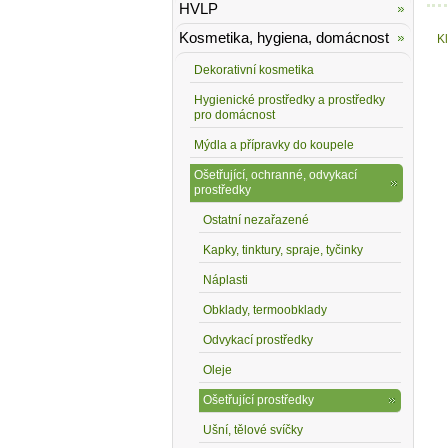
HVLP
Kosmetika, hygiena, domácnost
K
Dekorativní kosmetika
Hygienické prostředky a prostředky
pro domácnost
Mýdla a přípravky do koupele
Ošetřující, ochranné, odvykací
prostředky
Ostatní nezařazené
Kapky, tinktury, spraje, tyčinky
Náplasti
Obklady, termoobklady
Odvykací prostředky
Oleje
Ošetřující prostředky
Ušní, tělové svíčky