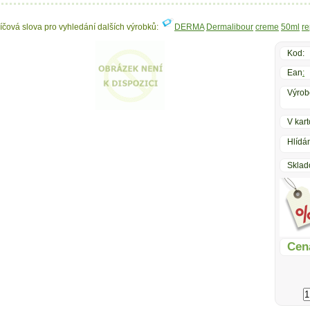
líčová slova pro vyhledání dalších výrobků:
DERMA
Dermalibour
creme
50ml
re
Kod:
Ean
:
Výrob
V kart
Hlídán
Sklad
Cen