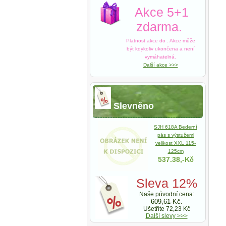
Akce 5+1
zdarma.
Platnost akce do
. Akce může
být kdykoliv ukončena a není
vymáhatelná.
Další akce >>>
Slevněno
SJH 618A Bederní
pás s výstužemi
velikost XXL 115-
125cm
537.38,-Kč
Sleva 12%
Naše původní cena:
609,61 Kč
.
Ušetříte 72,23 Kč
Další slevy >>>