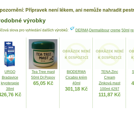
pozornění: Přípravek není lékem, ani nemůže nahradit pest
odobné výrobky
líčová slova pro vyhledání dalších výrobků:
DERMA
Dermalibour
creme
50ml
re
URGO
Tea Tree mast
BIODERMA
TENA Zinc
S
Bradavice
50ml Dr.Popov
Cicabio krém
Cream
65,05 Kč
4
kryoterapie
40ml
Zinková mast
301,18 Kč
38ml
100ml 4297
426,76 Kč
111,87 Kč