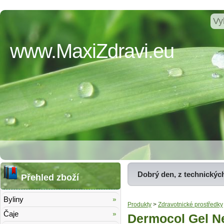
www.MaxiZdravi.eu
Dobrý den, z technickýc
Přehled zboží
Byliny
Produkty
>
Zdravotnické prostředky
Čaje
Dermocol Gel N