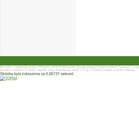
Recerpty a veganská strava.
Užitečný portál
Profesionální výroba webových www stránek
Testování a úpr
postele z masivu
CZ Zboží, nejnižší ceny
Vyhledávaní zboží z Číny v Češtině snadno a rychla zdarma..
Stránka byla zobrazena za 0.06737 sekund.