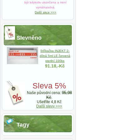
být kdykoliv ukončena a není
vymáhatelná.
Další akce >>>
Slevněno
Stříkačka INJEKT 2-
dílná 5ml LE červená
sterilní 100ks
91.18,-Kč
Sleva 5%
95,98
Naše původní cena:
Kč
.
Ušetříte 4,8 Kč
Další slevy >>>
Tagy