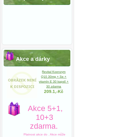
Akce a dárky
Revital Koenzym
Q10 30mg + Se +
vitamín E 30 kapslí +
30 zdarma
209.1,-Kč
Akce 5+1,
10+3
zdarma.
Platnost akce do
. Akce může