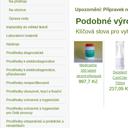
Na přístroje
Upozornění: Přípravek n
Na sliznice
Úprava vody
Podobné výr
Implantáty do měkké tkáně
Klíčová slova pro vy
Laboratorní materiál
Nástroje
Prostředky diagnostické
Prostředky k elektrodiagnostice
Medicarine
Prostředky k elektrodiagnostice,
300 tablet
Desident
příslušenství
dezinf.přípravek
CaviCide
997,7 Kč
Prostředky nespecifikované
700ml
217,05 
Prostředky obvazové, krycí a fixační
Prostředky ochranné a hygienické
Prostředky ochranné a hygienické
pro čisté provozy
Prostředky ortopedické a protetické a
rehabilitačn