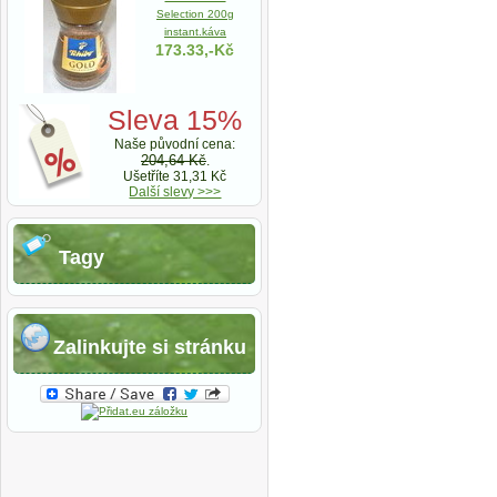
Selection 200g
instant.káva
173.33,-Kč
Sleva 15%
Naše původní cena:
204,64 Kč
.
Ušetříte 31,31 Kč
Další slevy >>>
Tagy
Zalinkujte si stránku