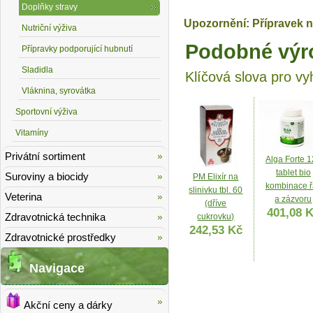
Doplňky stravy
Upozornění: Přípravek n
Nutriční výživa
Podobné výr
Přípravky podporující hubnutí
Sladidla
Klíčová slova pro vy
Vláknina, syrovátka
Sportovní výživa
Vitamíny
Privátní sortiment
Alga Forte 
tablet bio
Suroviny a biocidy
PM Elixír na
kombinace ř
slinivku tbl. 60
Veterina
a zázvoru
(dříve
401,08 
Zdravotnická technika
cukrovku)
242,53 Kč
Zdravotnické prostředky
Navigace
Akční ceny a dárky