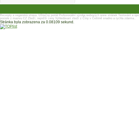
Recerpty a veganská strava.
Užitečný portál
Profesionální výroba webových www stránek
Testování a úpr
postele z masivu
CZ Zboží, nejnižší ceny
Vyhledávaní zboží z Číny v Češtině snadno a rychla zdarma..
Stránka byla zobrazena za 0.08109 sekund.