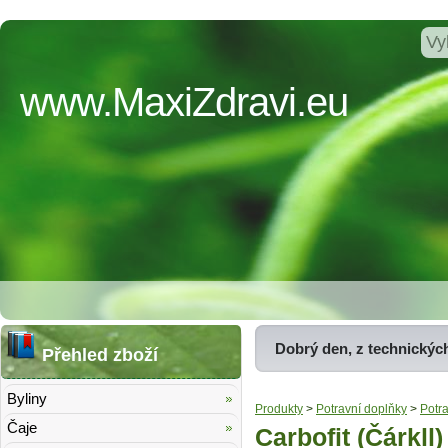
www.MaxiZdravi.eu
Dobrý den, z technickýc
Přehled zboží
Byliny
Produkty
>
Potravní doplňky
>
Potr
Čaje
Carbofit (Čárkll)