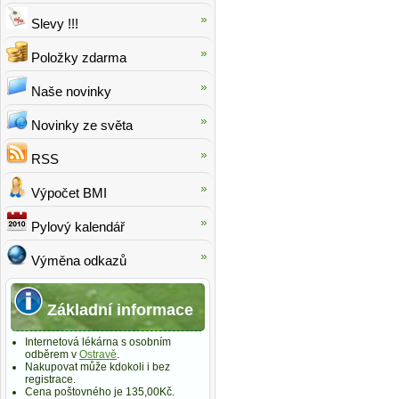
Slevy !!!
Fytofontana
Ginkgo Bilo
Položky zdarma
Aloe vera
40 60 kapsl
Juice Forte
(Dr.Müller
Naše novinky
137,54 
2x500 ml
238,58 Kč
Novinky ze světa
RSS
Výpočet BMI
Pylový kalendář
Výměna odkazů
Základní informace
Internetová lékárna s osobním
odběrem v
Ostravě
.
Nakupovat může kdokoli i bez
registrace.
Cena poštovného je 135,00Kč.