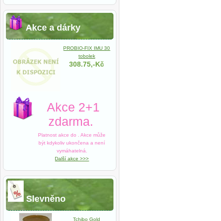
Akce a dárky
PROBIO-FIX IMU 30
tobolek
308.75,-Kč
Akce 2+1
zdarma.
Platnost akce do
. Akce může
být kdykoliv ukončena a není
vymáhatelná.
Další akce >>>
Slevněno
Tchibo Gold