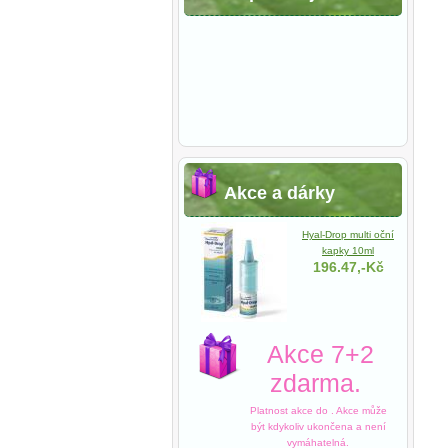
Akce a dárky
Hyal-Drop multi oční
kapky 10ml
196.47,-Kč
Akce 7+2
zdarma.
Platnost akce do
. Akce může
být kdykoliv ukončena a není
vymáhatelná.