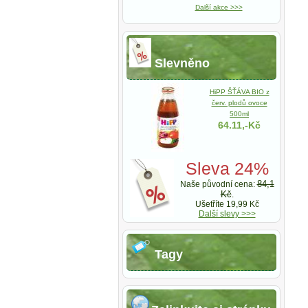
Další akce >>>
Slevněno
HiPP ŠŤÁVA BIO z
červ. plodů ovoce
500ml
64.11,-Kč
Sleva 24%
84,1
Naše původní cena:
Kč
.
Ušetříte 19,99 Kč
Další slevy >>>
Tagy