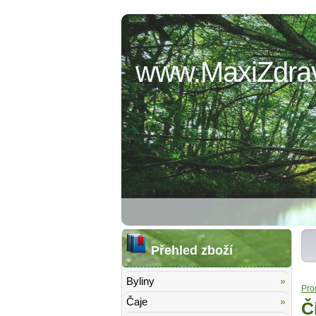
www.MaxiZdrav
Přehled zboží
Byliny
Pro
Čaje
Č