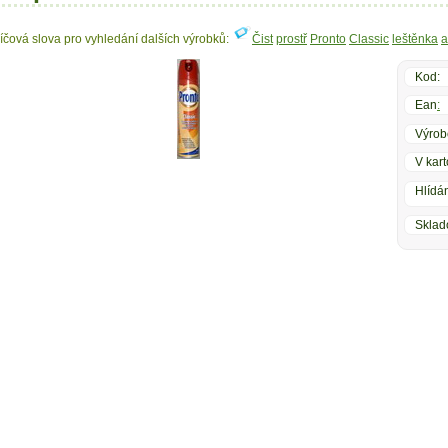
líčová slova pro vyhledání dalších výrobků:
Čist
prostř
Pronto
Classic
leštěnka
a
Kod:
Ean
:
Výrob
V kart
Hlídán
Sklad