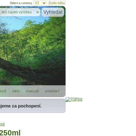
Select a currency
KOŠ
INFO
DISKUZE
KONTAKT
ujeme za pochopení.
ené
.250ml