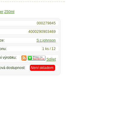
er
250ml
000279845
4000290903469
ce:
S.c.johnson
onu:
1 ks / 12
í výrobku:
Sdílet
ová dostupnost:
Není skladem.