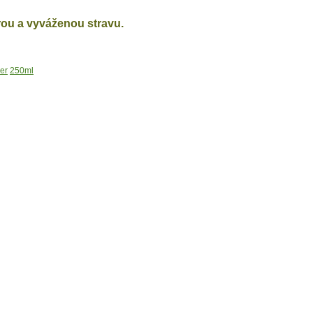
rou a vyváženou stravu.
er
250ml