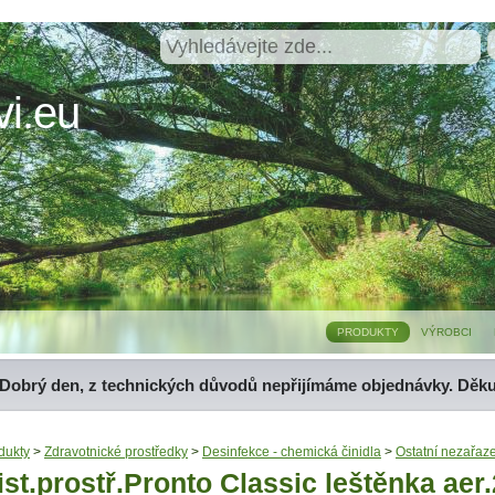
i.eu
PRODUKTY
VÝROBCI
Dobrý den, z technických důvodů nepřijímáme objednávky. Děk
dukty
>
Zdravotnické prostředky
>
Desinfekce - chemická činidla
>
Ostatní nezařaz
ist.prostř.Pronto Classic leštěnka aer