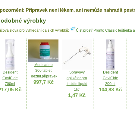
pozornění: Přípravek není lékem, ani nemůže nahradit pest
odobné výrobky
líčová slova pro vyhledání dalších výrobků:
Čist
prostř
Pronto
Classic
leštěnka
a
Medicarine
300 tablet
Desident
Sprayový
Desident
dezinf.přípravek
CaviCide
aplikátor pro
CaviCide
997,7 Kč
700ml
Incidin liquid
200ml
217,05 Kč
104,83 Kč
1litr
1,47 Kč