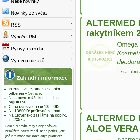
Naše novinky
Novinky ze světa
ALTERMED Pa
RSS
rakytníkem 
Výpočet BMI
Omega 
Pylový kalendář
Kosmeti
Výměna odkazů
deodora
...
více inform
Základní informace
Internetová lékárna s osobním
odběrem v
Ostravě
.
Nakupovat může kdokoli i bez
registrace.
Cena poštovného je 135,00Kč.
Nad 3800Kč poštovné zdarma.
Na Slovensko zasíláme na dobírku
ALTERMED P
za 235Kč.
ALOE VERA 
Pokud si nevíte rady s objednávkou,
nemůžete nalézt zboží, nebo potřebujete
jiné informace tak kontaktujte prodejce:
Alterme