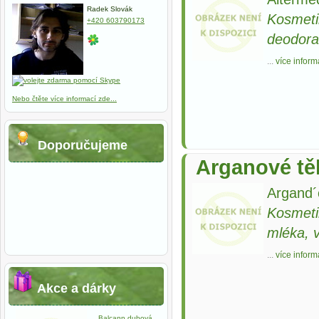
Radek Slovák
Kosmeti
+420 603790173
deodora
...
více inform
Nebo čtěte více informací zde...
Doporučujeme
Arganové tě
Argand
Kosmeti
mléka, 
...
více inform
Akce a dárky
Balcann dubová