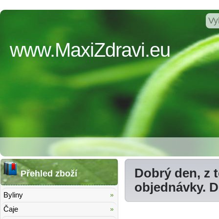
www.MaxiZdravi.eu
Dobrý den, z 
Přehled zboží
objednávky. 
Byliny
Čaje