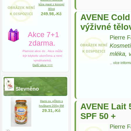
kůra mast z konopí
80ml
249.98,-Kč
AVENE Cold 
výživné těl
Akce 7+1
Pierre 
zdarma.
Kosmeti
Platnost akce do
. Akce může
mléka, 
být kdykoliv ukončena a není
vymáhatelná.
...
více inform
Další akce >>>
Slevněno
Hami ov. příkrm s
AVENE Lait 
hruškami 200g 6M
29.31,-Kč
SPF 50 +
Pierre 