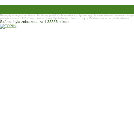
Recerpty a veganská strava.
Užitečný portál
Profesionální výroba webových www stránek
Testování a úpr
postele z masivu
CZ Zboží, nejnižší ceny
Vyhledávaní zboží z Číny v Češtině snadno a rychla zdarma..
Stránka byla zobrazena za 1.33386 sekund.