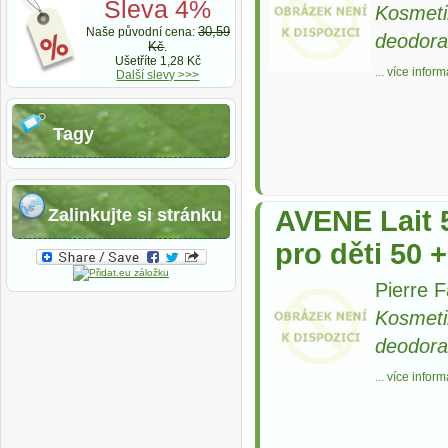
Sleva 4%
Kosmeti
30,59
Naše původní cena:
deodora
Kč
.
Ušetříte 1,28 Kč
...
více inform
Další slevy >>>
Tagy
Zalinkujte si stránku
AVENE Lait 
pro děti 50 +
Pierre 
Kosmeti
deodora
...
více inform