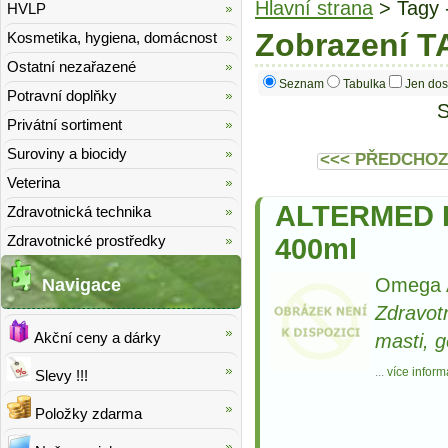
Hlavní strana
> Tagy 
HVLP
Zobrazení T
Kosmetika, hygiena, domácnost
Ostatní nezařazené
Seznam
Tabulka
Jen dos
Potravní doplňky
S
Privátní sortiment
Suroviny a biocidy
<<< PŘEDCHOZ
Veterina
ALTERMED L
Zdravotnická technika
Zdravotnické prostředky
400ml
Omega A
Navigace
Zdravot
Akční ceny a dárky
masti, g
...
více inform
Slevy !!!
Položky zdarma