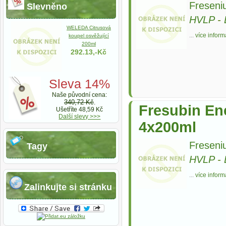
Freseni
Slevněno
HVLP
-
WELEDA Citrusová
...
více inform
koupel osvěžující
200ml
292.13,-Kč
Sleva 14%
Naše původní cena:
340,72 Kč
.
Fresubin Ene
Ušetříte 48,59 Kč
Další slevy >>>
4x200ml
Freseni
Tagy
HVLP
-
...
více inform
Zalinkujte si stránku