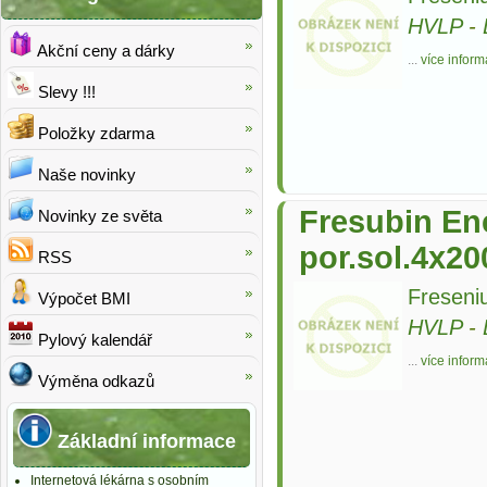
HVLP
-
Akční ceny a dárky
...
více inform
Slevy !!!
Položky zdarma
Naše novinky
Fresubin Ene
Novinky ze světa
por.sol.4x2
RSS
Freseni
Výpočet BMI
HVLP
-
Pylový kalendář
...
více inform
Výměna odkazů
Základní informace
Internetová lékárna s osobním