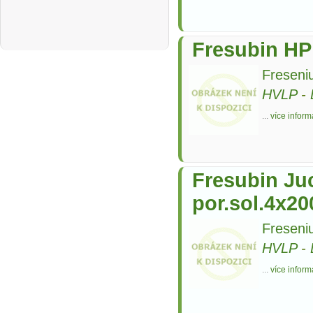
Fresubin HP
Freseni
HVLP
-
...
více inform
Fresubin Juc
por.sol.4x2
Freseni
HVLP
-
...
více inform