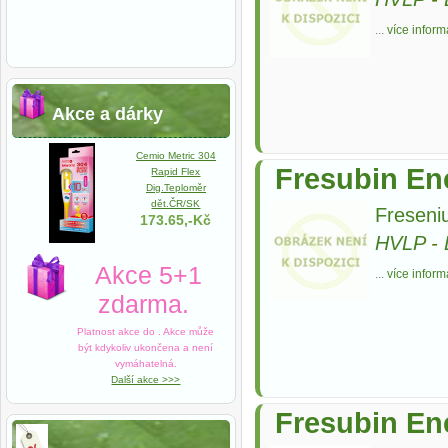
...
více inform
Akce a dárky
Cemio Metric 304
Fresubin Ene
Rapid Flex
Dig.Teploměr
dět.ČR/SK
Freseni
173.65,-Kč
HVLP
-
Akce 5+1
...
více inform
zdarma.
Platnost akce do
. Akce může
být kdykoliv ukončena a není
vymáhatelná.
Další akce >>>
Fresubin En