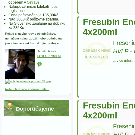
odběrem v
Ostravě
.
Nakupovat může kdokoli i bez
registrace.
Cena poštovného je 135,00Kč.
Nad 3800Kč poštovné zdarma.
Fresubin Ene
Na Slovensko zasíláme na dobírku
za 235Kč.
4x200ml
Pokud si nevíte rady s objednávkou,
nemůžete nalézt zboží, nebo potřebujete
Freseni
jiné informace tak kontaktujte prodejce:
HVLP
-
Radek Slovák
+420 603790173
...
více inform
Nebo čtěte více informací zde...
Fresubin Ene
Doporučujeme
4x200ml
Freseni
HVLP
-