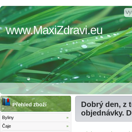
www.MaxiZdravi.eu
Dobrý den, z 
Přehled zboží
objednávky. 
Byliny
Čaje