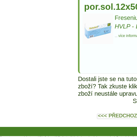
por.sol.12x
Freseni
HVLP
-
...
více inform
Dostali jste se na tu
zboží? Tak zkuste kli
zboží neustále uprav
S
<<< PŘEDCHOZ