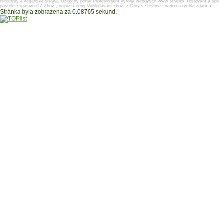
Recerpty a veganská strava.
Užitečný portál
Profesionální výroba webových www stránek
Testování a úpr
postele z masivu
CZ Zboží, nejnižší ceny
Vyhledávaní zboží z Číny v Češtině snadno a rychla zdarma..
Stránka byla zobrazena za 0.08765 sekund.