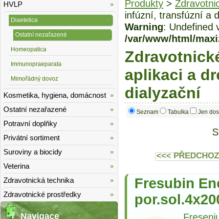
Produkty
>
Zdravotni
HVLP
infúzní, transfúzní a 
Diaetetica
Warning
: Undefined 
Ostatní nezařazené
/var/www/html/maxi
Homeopatica
Zdravotnické
Immunopraeparata
aplikaci a dr
Mimořádný dovoz
dialyzační
Kosmetika, hygiena, domácnost
Ostatní nezařazené
Seznam
Tabulka
Jen dos
Potravní doplňky
S
Privátní sortiment
Suroviny a biocidy
<<< PŘEDCHOZ
Veterina
Fresubin En
Zdravotnická technika
Zdravotnické prostředky
por.sol.4x2
Navigace
Freseni