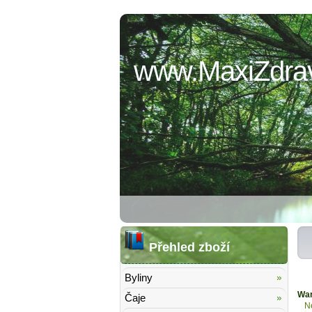
www.MaxiZdrav
Přehled zboží
Byliny
War
Čaje
N