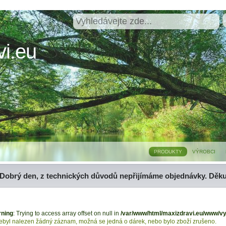
i.eu
PRODUKTY
VÝROBCI
Dobrý den, z technických důvodů nepřijímáme objednávky. Děk
ning
: Trying to access array offset on null in
/var/www/html/maxizdravi.eu/www/v
ebyl nalezen žádný záznam, možná se jedná o dárek, nebo bylo zboží zrušeno.