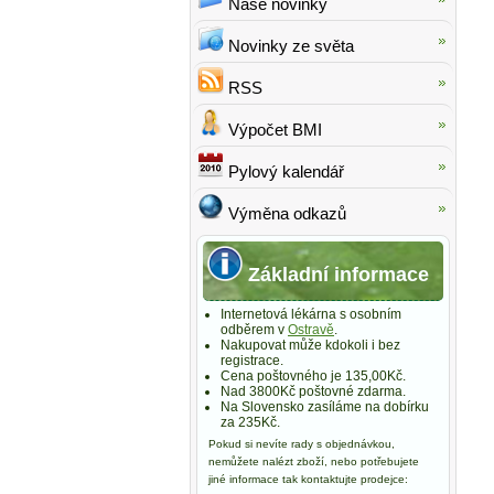
Naše novinky
Novinky ze světa
RSS
Výpočet BMI
Pylový kalendář
Výměna odkazů
Základní informace
Internetová lékárna s osobním
odběrem v
Ostravě
.
Nakupovat může kdokoli i bez
registrace.
Cena poštovného je 135,00Kč.
Nad 3800Kč poštovné zdarma.
Na Slovensko zasíláme na dobírku
za 235Kč.
Pokud si nevíte rady s objednávkou,
nemůžete nalézt zboží, nebo potřebujete
jiné informace tak kontaktujte prodejce: