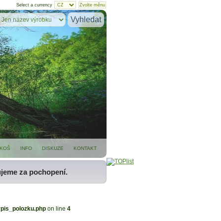
Select a currency
KOŠ
INFO
DISKUZE
KONTAKT
ujeme za pochopení.
ypis_polozku.php
on line
4