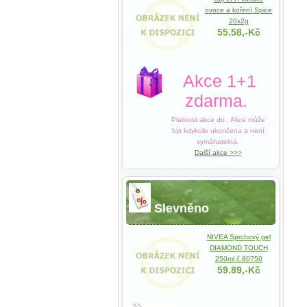
ovoce a koření Spice
20x2g
55.58,-Kč
Akce 1+1
zdarma.
Platnost akce do
. Akce může
být kdykoliv ukončena a není
vymáhatelná.
Další akce >>>
Slevněno
NIVEA Sprchový gel
DIAMOND TOUCH
250ml č.80750
59.89,-Kč