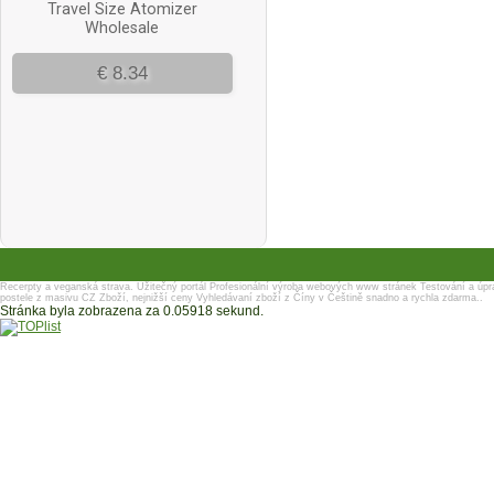
Recerpty a veganská strava.
Užitečný portál
Profesionální výroba webových www stránek
Testování a úpr
postele z masivu
CZ Zboží, nejnižší ceny
Vyhledávaní zboží z Číny v Češtině snadno a rychla zdarma..
Stránka byla zobrazena za 0.05918 sekund.