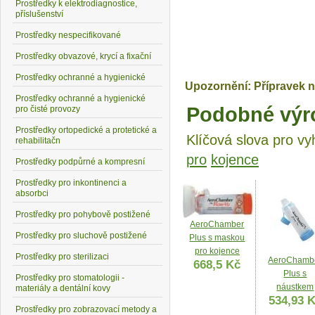
Prostředky k elektrodiagnostice,
příslušenství
Prostředky nespecifikované
Prostředky obvazové, krycí a fixační
Prostředky ochranné a hygienické
Upozornění: Přípravek n
Prostředky ochranné a hygienické
Podobné výr
pro čisté provozy
Prostředky ortopedické a protetické a
Klíčová slova pro vy
rehabilitačn
pro
kojence
Prostředky podpůrné a kompresní
Prostředky pro inkontinenci a
absorbci
Prostředky pro pohybově postižené
AeroChamber
Prostředky pro sluchově postižené
Plus s maskou
pro kojence
Prostředky pro sterilizaci
AeroChamb
668,5 Kč
Plus s
Prostředky pro stomatologii -
náustkem
materiály a dentální kovy
534,93 
Prostředky pro zobrazovací metody a