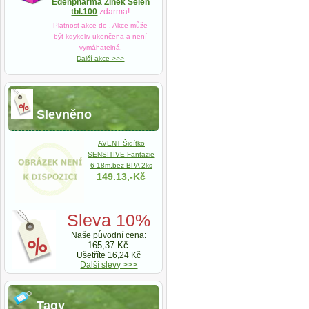
Edenpharma Zinek Selen
tbl.100
zdarma!
Platnost akce do
. Akce může
být kdykoliv ukončena a není
vymáhatelná.
Další akce >>>
Slevněno
AVENT Šidítko
SENSITIVE Fantazie
6-18m.bez BPA 2ks
149.13,-Kč
Sleva 10%
Naše původní cena:
165,37 Kč
.
Ušetříte 16,24 Kč
Další slevy >>>
Tagy