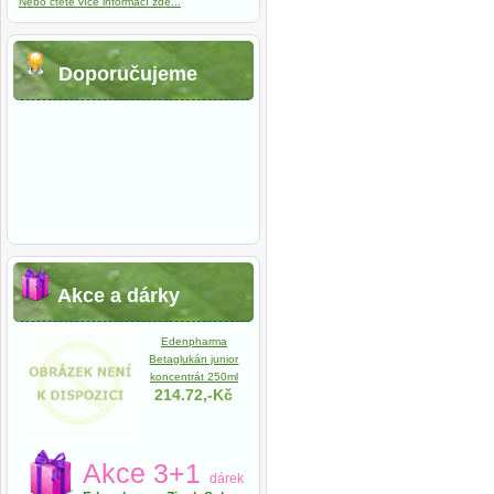
Nebo čtěte více informací zde...
Doporučujeme
Akce a dárky
Edenpharma
Betaglukán junior
koncentrát 250ml
214.72,-Kč
Akce 3+1
dárek