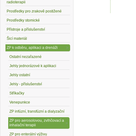
radioterapii
Prostředky pro zrakově postižené
Prostředky stomické
Přístroje a příslušenství
Šicí materiál
AeroChamb
Plus s mask
ZP k odběru, aplikaci a drenáži
pro děti 1-5 
PARI VORTEX
Ostatní nezařazené
668,5 K
chamber s
dětskou
Jehly jednorázové k aplikaci
maskou A(0-2)
Jehly ostatní
664,54 Kč
Jehly - příslušenství
Stříkačky
Venepunkce
ZP infúzní, transfúzní a dialyzační
ZP pro aerosolovou, zvlhčovací a
inhalační terapii
ZP pro enterální výživu