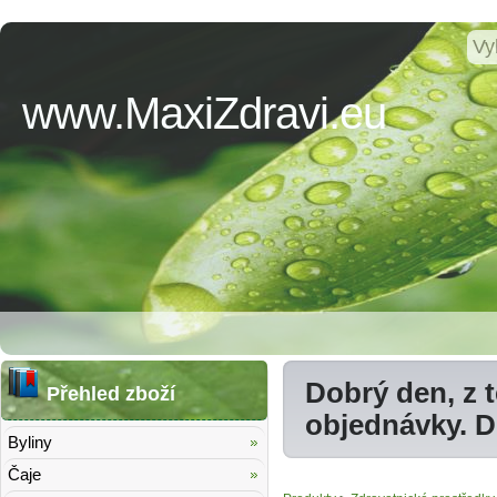
www.MaxiZdravi.eu
Dobrý den, z 
Přehled zboží
objednávky. 
Byliny
Čaje