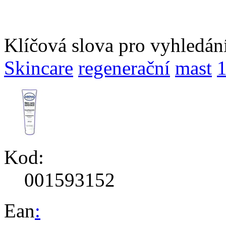
Klíčová slova pro vyhledán
Skincare
regenerační
mast
Kod:
001593152
Ean
: