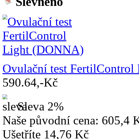
Slevněno
Ovulační test FertilContr
590.64,-Kč
Sleva 2%
Naše původní cena:
605,4 
Ušetříte 14,76 Kč