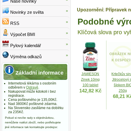
Naše novinky
Upozornění: Přípravek n
Novinky ze světa
Podobné výr
RSS
Klíčová slova pro vy
Výpočet BMI
Pylový kalendář
Výměna odkazů
Základní informace
JAMIESON
Krtečkův sir
Zinek 10mg
Jitrocelový 
Internetová lékárna s osobním
100 tablet
šípkem BI
odběrem v
Ostravě
.
142,82 Kč
250g
Nakupovat může kdokoli i bez
registrace.
68,21 K
Cena poštovného je 135,00Kč.
Nad 3800Kč poštovné zdarma.
Na Slovensko zasíláme na dobírku
za 235Kč.
Pokud si nevíte rady s objednávkou,
nemůžete nalézt zboží, nebo potřebujete
jiné informace tak kontaktujte prodejce: