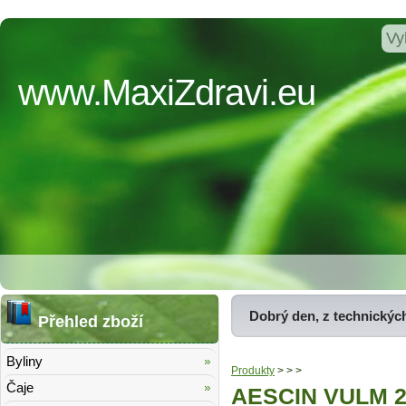
www.MaxiZdravi.eu
Dobrý den, z technickýc
Přehled zboží
Byliny
Produkty
>
>
>
Čaje
AESCIN VULM 20