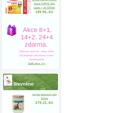
Zinek FORTE 100
tablet + 40 ČR/SK
189.96,-Kč
Akce 8+1,
14+2, 24+4
zdarma.
Platnost akce do
. Akce může
být kdykoliv ukončena a není
vymáhatelná.
Další akce >>>
Slevněno
mp bio kokosový olej
500ml
279.15,-Kč