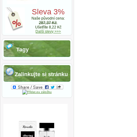
Sleva 3%
Naše původní cena:
287,37 Kč
.
Ušetříte 8,22 Kč
Další slevy >>>
Tagy
Zalinkujte si stránku