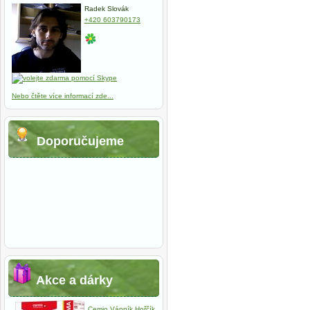
Radek Slovák
+420 603790173
Slimax femi +
VitaHarmo
90 tobolek
Železo s
319,97 Kč
vitamínem C
kys. listovo
120 tablet
Nebo čtěte více informací zde...
131,32 
Doporučujeme
Akce a dárky
Cemio Vápník Hořčík