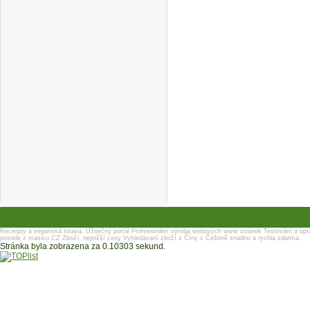
Recerpty a veganská strava.
Užitečný portál
Profesionální výroba webových www stránek
Testování a úpr
postele z masivu
CZ Zboží, nejnižší ceny
Vyhledávaní zboží z Číny v Češtině snadno a rychla zdarma..
Stránka byla zobrazena za 0.10303 sekund.