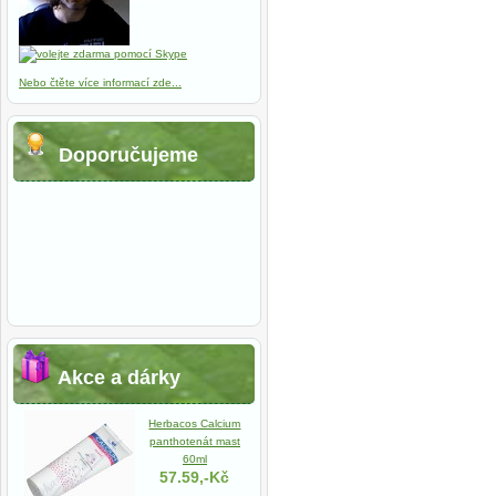
Nebo čtěte více informací zde...
Doporučujeme
Akce a dárky
Herbacos Calcium
panthotenát mast
60ml
57.59,-Kč