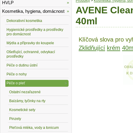
Produkty
>
Kosmetika, hygiena, do
HVLP
AVENE Clean
Kosmetika, hygiena, domácnost
40ml
Dekorativní kosmetika
Hygienické prostředky a prostředky
pro domácnost
Klíčová slova pro vy
Mýdla a přípravky do koupele
Zklidňující
krém
40m
Ošetřující, ochranné, odvykací
prostředky
Péče o dutinu ústní
Péče o nohy
Péče o pleť
Ostatní nezařazené
Balzámy, tyčinky na rty
Kosmetické sety
Pinzety
Pleťová mléka, vody a tonicum