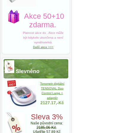
Akce 50+10
zdarma.
Platnost akce do
. Akce může
být kdykoliv ukončena a není
vymáhatelná.
Další akce >>>
Slevněno
Tonometr digitální
TENSOVAL Duo
Control Large +
adaptér
2127.17,-Kč
Sleva 3%
Naše původní cena:
2185,06 Kč
.
Ušetříte 57,89 Kč