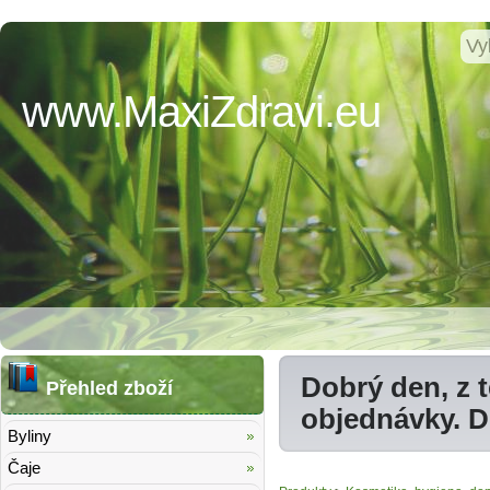
www.MaxiZdravi.eu
Dobrý den, z 
Přehled zboží
objednávky. 
Byliny
Čaje