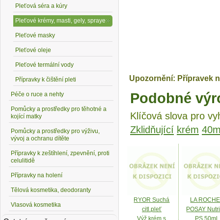
Pleťová séra a kúry
Pleťové krémy, masti, gely, spraye
Pleťové masky
Pleťové oleje
Pleťové termální vody
Upozornění: Přípravek n
Přípravky k čištění pleti
Podobné výr
Péče o ruce a nehty
Pomůcky a prostředky pro těhotné a
Klíčová slova pro vy
kojící matky
Zklidňující
krém
40m
Pomůcky a prostředky pro výživu,
vývoj a ochranu dítěte
Přípravky k zeštíhlení, zpevnění, proti
celulitidě
Přípravky na holení
Tělová kosmetika, deodoranty
RYOR Suchá
LA ROCHE
Vlasová kosmetika
citl.pleť
POSAY Nutri
Výž.krém s
PS 50ml