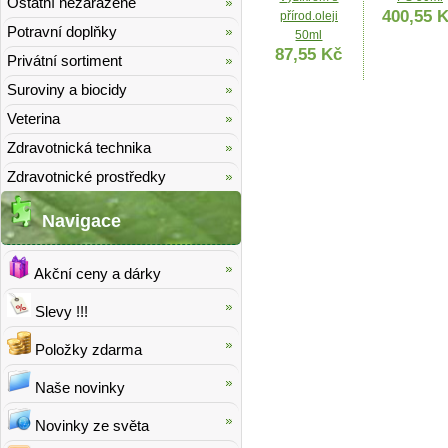
Ostatní nezařazené
400,55 
přírod.oleji
Potravní doplňky
50ml
87,55 Kč
Privátní sortiment
Suroviny a biocidy
Veterina
Zdravotnická technika
Zdravotnické prostředky
Doliva olivový
Lirene HS 
Navigace
krém
Mastná ple
regener.noční
krém 50m
131,42 
Akční ceny a dárky
s ceramidy
50ml
292,46 Kč
Slevy !!!
Položky zdarma
Naše novinky
Novinky ze světa