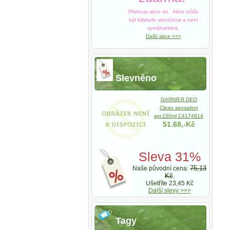
Platnost akce do
. Akce může
být kdykoliv ukončena a není
vymáhatelná.
Další akce >>>
Slevněno
GARNIER DEO
Clean sensation
spr.150ml C4174814
51.68,-Kč
Sleva 31%
75,13
Naše původní cena:
Kč
.
Ušetříte 23,45 Kč
Další slevy >>>
Tagy