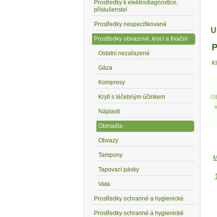
Prostředky k elektrodiagnostice,
příslušenství
Prostředky nespecifikované
U
Prostředky obvazové, krycí a fixační
P
Ostatní nezařazené
K
Gáza
Kompresy
Krytí s léčebným účinkem
Náplasti
Obinadla
Obvazy
Tampony
M
Tapovací pásky
Vata
Prostředky ochranné a hygienické
Prostředky ochranné a hygienické