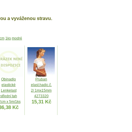
rou a vyváženou stravu.
cm
1ks
modré
Obinadlo
Pruban
elastické
elast.hadic.č.
Lenkelast
2/ 1mx15mm
střední tah
4273320
15,31 Kč
2cm x 5m/1ks
36,38 Kč