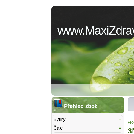
www.MaxiZdrav
Přehled zboží
Byliny
Pro
Čaje
3