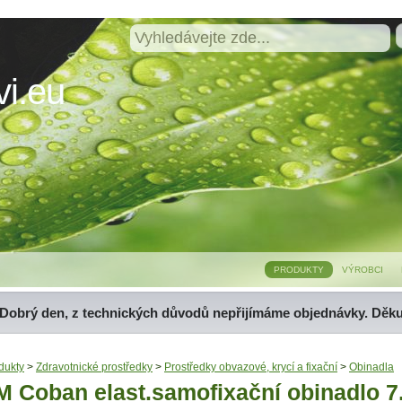
i.eu
PRODUKTY
VÝROBCI
Dobrý den, z technických důvodů nepřijímáme objednávky. Děk
dukty
>
Zdravotnické prostředky
>
Prostředky obvazové, krycí a fixační
>
Obinadla
M Coban elast.samofixační obinadlo 7