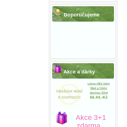
Doporučujeme
Akce a dárky
Lirene H&V krém
Med a Citrón
den/noc 50ml
66.44,-Kč
Akce 3+1
zdarma.