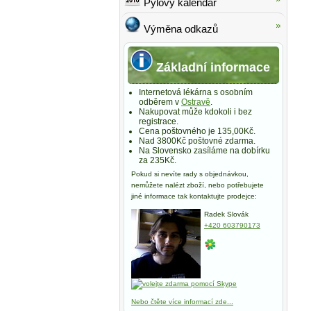
Pylový kalendář
Výměna odkazů
Základní informace
Internetová lékárna s osobním
odběrem v
Ostravě
.
Nakupovat může kdokoli i bez
registrace.
Cena poštovného je 135,00Kč.
Nad 3800Kč poštovné zdarma.
Na Slovensko zasíláme na dobírku
za 235Kč.
Pokud si nevíte rady s objednávkou,
nemůžete nalézt zboží, nebo potřebujete
jiné informace tak kontaktujte prodejce:
Radek Slovák
+420 603790173
Nebo čtěte více informací zde...