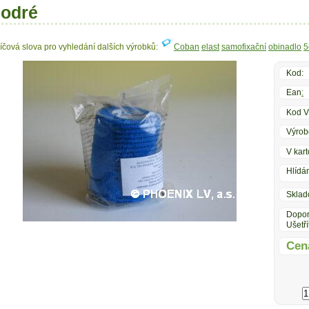
odré
líčová slova pro vyhledání dalších výrobků:
Coban
elast
samofixační
obinadlo
5
Kod:
Ean
:
Kod V
Výrob
V kart
Hlídán
Sklad
Dopor
Ušetří
Cen