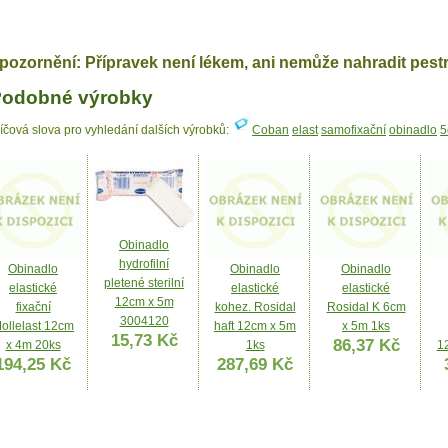
pozornění: Přípravek není lékem, ani nemůže nahradit pest
odobné výrobky
líčová slova pro vyhledání dalších výrobků:
Coban
elast
samofixační
obinadlo
5
Obinadlo
hydrofilní
Obinadlo
Obinadlo
Obinadlo
pletené sterilní
elastické
elastické
elastické
12cm x 5m
fixační
kohez. Rosidal
Rosidal K 6cm
3004120
ollelast 12cm
haft 12cm x 5m
x 5m 1ks
15,73 Kč
86,37 Kč
x 4m 20ks
1ks
1
194,25 Kč
287,69 Kč