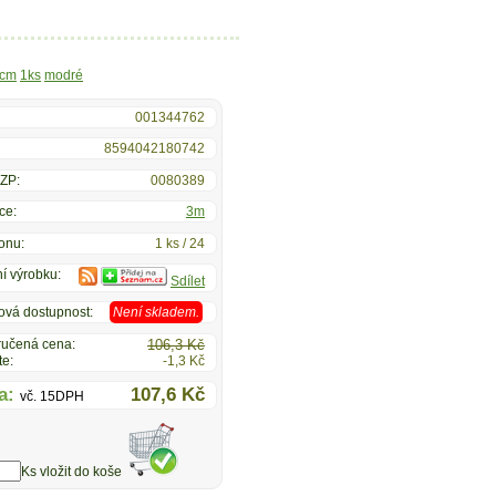
cm
1ks
modré
001344762
8594042180742
ZP:
0080389
ce:
3m
onu:
1 ks / 24
í výrobku:
Sdílet
ová dostupnost:
Není skladem.
učená cena:
106,3 Kč
te:
-1,3 Kč
a:
107,6 Kč
vč. 15DPH
Ks vložit do koše