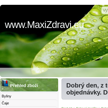
www.MaxiZdravi.eu
Dobrý den, z 
Přehled zboží
objednávky. 
Byliny
Čaje