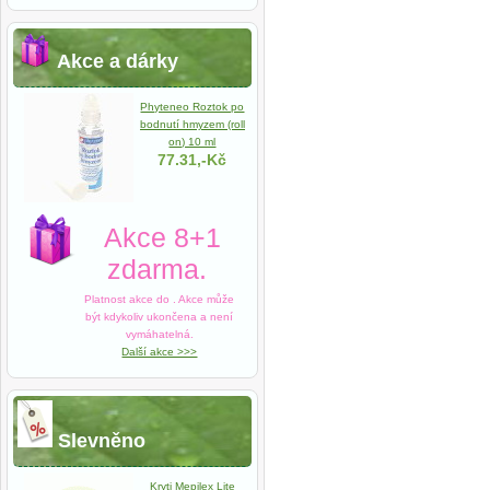
Akce a dárky
Phyteneo Roztok po
bodnutí hmyzem (roll
on) 10 ml
77.31,-Kč
Akce 8+1
zdarma.
Platnost akce do
. Akce může
být kdykoliv ukončena a není
vymáhatelná.
Další akce >>>
Slevněno
Kryti Mepilex Lite