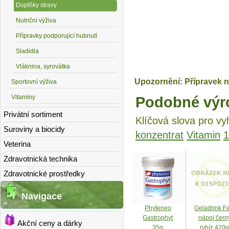
Doplňky stravy
Nutriční výživa
Přípravky podporující hubnutí
Sladidla
Vláknina, syrovátka
Upozornění: Přípravek n
Sportovní výživa
Vitamíny
Podobné výr
Privátní sortiment
Klíčová slova pro vy
Suroviny a biocidy
konzentrat
Vitamin
1
Veterina
Zdravotnická technika
Zdravotnické prostředky
Navigace
Phyteneo
Geladrink F
Gastrophyt
nápoj čern
Akční ceny a dárky
35g
rybíz 420