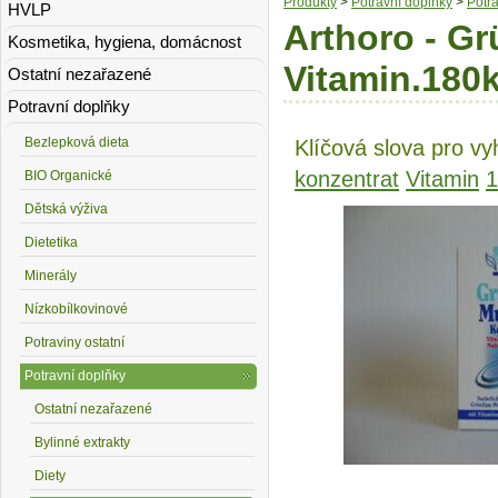
Produkty
>
Potravní doplňky
>
Potr
HVLP
Arthoro - Gr
Kosmetika, hygiena, domácnost
Vitamin.180
Ostatní nezařazené
Potravní doplňky
Bezlepková dieta
Klíčová slova pro vy
konzentrat
Vitamin
1
BIO Organické
Dětská výživa
Dietetika
Minerály
Nízkobílkovinové
Potraviny ostatní
Potravní doplňky
Ostatní nezařazené
Bylinné extrakty
Diety