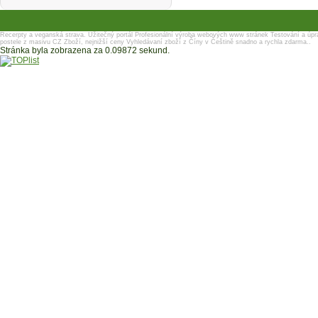
Recerpty a veganská strava.
Užitečný portál
Profesionální výroba webových www stránek
Testování a úpr
postele z masivu
CZ Zboží, nejnižší ceny
Vyhledávaní zboží z Číny v Češtině snadno a rychla zdarma..
Stránka byla zobrazena za 0.09872 sekund.