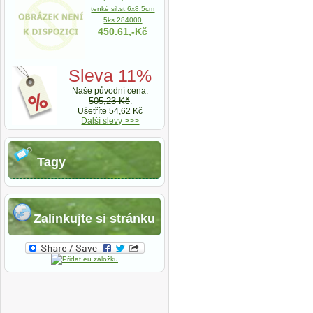
tenké sil.st.6x8.5cm
5ks 284000
450.61,-Kč
Sleva 11%
Naše původní cena:
505,23 Kč
.
Ušetříte 54,62 Kč
Další slevy >>>
Tagy
Zalinkujte si stránku