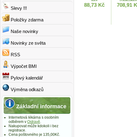
88,73 Kč
708,91 
Slevy !!!
Položky zdarma
Naše novinky
Novinky ze světa
Ocuvite
RSS
LUTEIN for
60 tablet
Výpočet BMI
DonnaHAIR
452,93 
FORTE
Pylový kalendář
2měs.kúra 60
tobolek
481,69 Kč
Výměna odkazů
Základní informace
Internetová lékárna s osobním
odběrem v
Ostravě
.
Nakupovat může kdokoli i bez
registrace.
Cena poštovného je 135,00Kč.