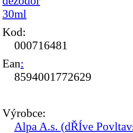
Kod:
000716481
Ean
:
8594001772629
Výrobce:
Alpa A.s. (dŘÍve Povlt