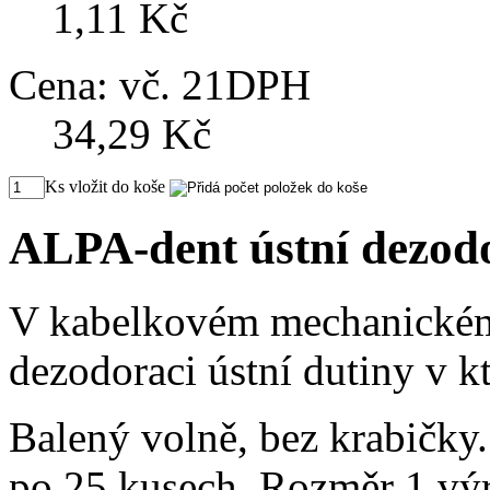
1,11 Kč
Cena:
vč. 21DPH
34,29 Kč
Ks vložit do koše
ALPA-dent ústní dezod
V kabelkovém mechanickém 
dezodoraci ústní dutiny v 
Balený volně, bez krabičky
po 25 kusech. Rozměr 1 vý